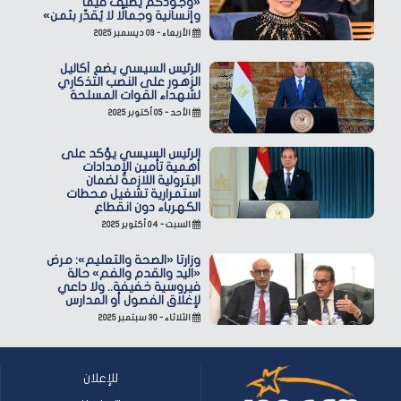
«وجودكم يضيف قيمًا
وإنسانية وجمالًا لا يُقدّر بثمن»
الأربعاء - ٠٣ ديسمبر ٢٠٢٥
الرئيس السيسي يضع أكاليل
الزهور على النصب التذكاري
لشهداء القوات المسلحة
الأحد - ٠٥ أكتوبر ٢٠٢٥
الرئيس السيسي يؤكد على
أهمية تأمين الإمدادات
البترولية اللازمة لضمان
استمرارية تشغيل محطات
الكهرباء دون انقطاع
السبت - ٠٤ أكتوبر ٢٠٢٥
وزارتا «الصحة والتعليم»: مرض
«اليد والقدم والفم» حالة
فيروسية خفيفة.. ولا داعي
لإغلاق الفصول أو المدارس
الثلاثاء - ٣٠ سبتمبر ٢٠٢٥
للإعلان