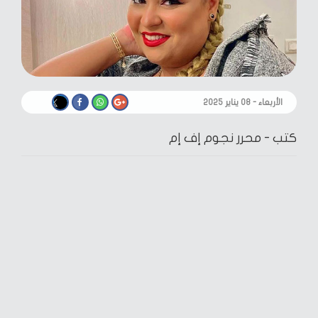
الأربعاء - ٠٨ يناير ٢٠٢٥
كتب -
محرر نجوم إف إم