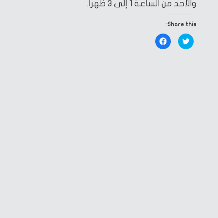
والأحد من الساعة 1 إلى 3 ظهرا.
Share this:
Click
Click
to
to
share
share
on
on
Facebook
Twitter
(Opens
(Opens
in
in
new
new
window)
window)