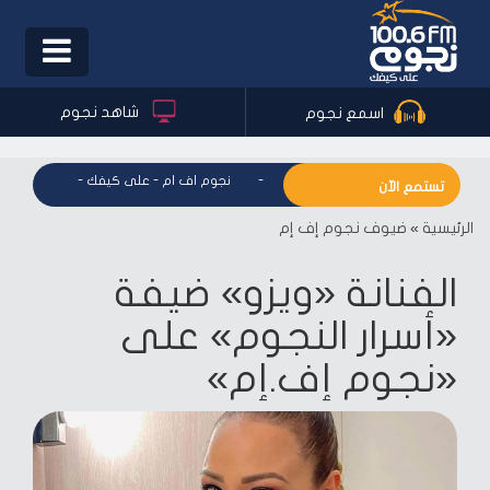
Toggle
igation
شاهد نجوم
اسمع نجوم
نجوم اف ام - على كيفك
-
نجوم اف ام - على كيفك
-
نجوم اف ا
تستمع الآن
الرئيسية
»
ضيوف نجوم إف إم
الفنانة «ويزو» ضيفة
«أسرار النجوم» على
«نجوم إف.إم»