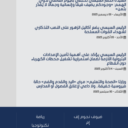
السيدة انتصار السيسي تحتفي باليوم العالمي لذوي
الهمم: «وجودكم يضيف قيمًا وإنسانية وجمالًا لا يُقدّر
بثمن»
الأربعاء - ٠٣ ديسمبر ٢٠٢٥
الرئيس السيسي يضع أكاليل الزهور على النصب التذكاري
لشهداء القوات المسلحة
الأحد - ٠٥ أكتوبر ٢٠٢٥
الرئيس السيسي يؤكد على أهمية تأمين الإمدادات
البترولية اللازمة لضمان استمرارية تشغيل محطات الكهرباء
دون انقطاع
السبت - ٠٤ أكتوبر ٢٠٢٥
وزارتا «الصحة والتعليم»: مرض «اليد والقدم والفم» حالة
فيروسية خفيفة.. ولا داعي لإغلاق الفصول أو المدارس
الثلاثاء - ٣٠ سبتمبر ٢٠٢٥
ضيوف نجوم إف
رياضة
إم
تكنولوجيا