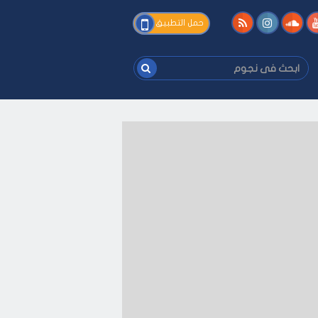
فى
حمل التطبيق
نجوم
ابحث
فى
نجوم
فك
-