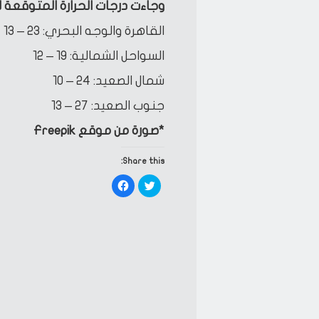
وجاءت درجات الحرارة المتوقعة للي
القاهرة والوجه البحري: 23 – 13
السواحل الشمالية: 19 – 12
شمال الصعيد: 24 – 10
جنوب الصعيد: 27 – 13
*صورة من موقع Freepik
Share this:
Click
Click
to
to
share
share
on
on
Facebook
Twitter
(Opens
(Opens
in
in
new
new
window)
window)