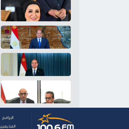
البرامج
المذيعين