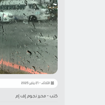
الثلاثاء - ٢١ يناير ٢٠٢٥
كتب -
محرر نجوم إف إم