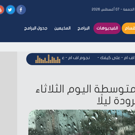
لجمعة - ٠٧ أغسطس ٢٠٢٦
أقسام
الفيديوهات
البرامج
المذيعين
جدول البرامج
ام - على كيفك
-
نجوم اف ام - على كيفك
-
نجوم اف ام - على كي
متوسطة اليوم الثلاثاء
ة ليلًا