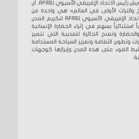
وأوضح الدكتور حسام محمد درويش رئيس الاتحاد الإفريقي الآسيوي AFASU، أن
يخ والتراث الأولى في العالم» هي واحدة من
الجوائز الرائدة التي يقدمها الاتحاد الإفريقي الآسيوي AFASU لتكريم المدن
ياً استثنائياً يسهم في إثراء الحضارة الإنسانية
والحضارة وتمنح الجائزة للمدينة التي تتميز
 وتطوير الثقافة وتعزيز السياحة المستدامة
ليط الضوء على هذه المدن وإبرازها كوجهات
ة.