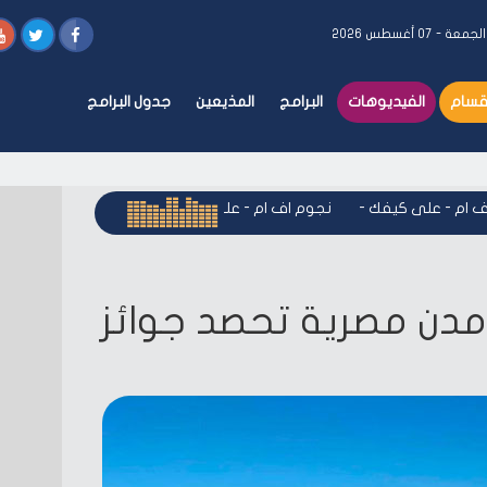
لجمعة - ٠٧ أغسطس ٢٠٢٦
أقسام
الفيديوهات
البرامج
المذيعين
جدول البرامج
م - على كيفك
-
نجوم اف ام - على كيفك
-
نجوم اف ام - على كيف
 مدن مصرية تحصد جوائز