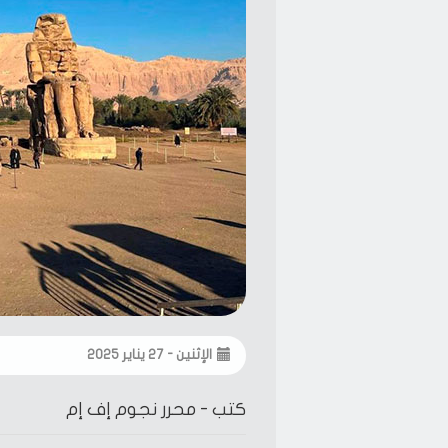
الإثنين - ٢٧ يناير ٢٠٢٥
كتب -
محرر نجوم إف إم