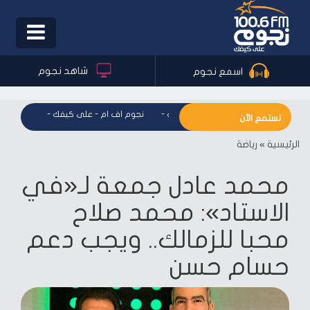
Toggle
igation
شاهد نجوم
اسمع نجوم
نجوم اف ام - على كيفك
-
نجوم اف ام - على كيفك
-
نجوم اف ا
تستمع الآن
الرئيسية
»
رياضة
محمد عادل جمعة لـ«في
الاستاد»: محمد صلاح
محبا للزمالك.. ويجب دعم
حسام حسن