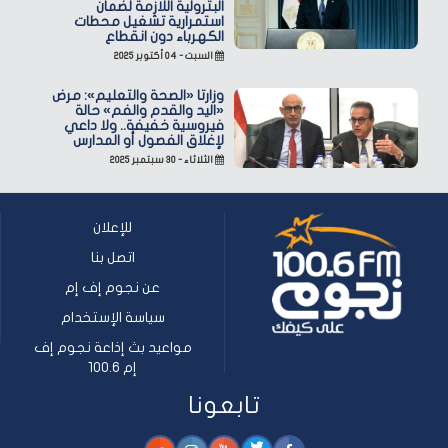
البترولية اللازمة لضمان
استمرارية تشغيل محطات
الكهرباء دون انقطاع
السبت - ٠٤ أكتوبر ٢٠٢٥
وزارتا «الصحة والتعليم»: مرض
«اليد والقدم والفم» حالة
فيروسية خفيفة.. ولا داعي
لإغلاق الفصول أو المدارس
الثلاثاء - ٣٠ سبتمبر ٢٠٢٥
للإعلان
اتصل بنا
عن نجوم إف إم
سياسة الإستخدام
مواعيد بث إذاعة نجوم إف
إم 100.6
تابعونا