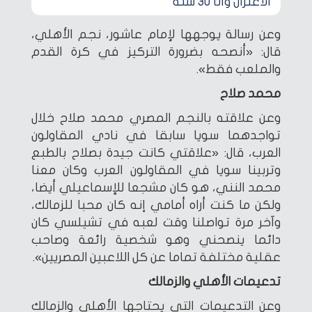
الاعتزال وأنا 30 سنة
وعن رسالة يوجهها لإمام عاشور، نجم الأهلي،
قال: «أنصحه بضرورة التركيز في كرة القدم
والملعب فقط».
محمد صلاح
وعن علاقته بالنجم المصري محمد صلاح خلال
تواجدهما سويا سابقا في نادي المقاولون
العرب، قال: «علاقتي كانت جيدة بصلاح بالطبع
وتربينا سويا في المقاولون العرب وكان معنا
محمد النني، هو كان مشجعا للإسماعيلي أيضا،
ولكن ما كنت أراه أمامي إنه كان محبا للزمالك،
وآخر مرة تواصلنا وقت لعبه في تشيلسي كان
دائما ينصحني وهو شخصية رائعة وصاحب
عقلية مختلفة تماما عن كل اللاعبين المصريين».
تدعيمات الأهلي والزمالك
وعن التدعيمات التي يحتاجها الأهلي والزمالك