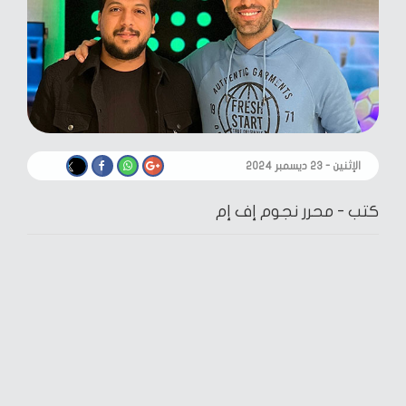
الإثنين - ٢٣ ديسمبر ٢٠٢٤
كتب -
محرر نجوم إف إم