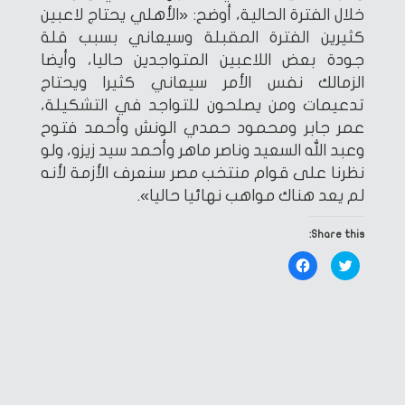
خلال الفترة الحالية، أوضح: «الأهلي يحتاج لاعبين
كثيرين الفترة المقبلة وسيعاني بسبب قلة
جودة بعض اللاعبين المتواجدين حاليا، وأيضا
الزمالك نفس الأمر سيعاني كثيرا ويحتاج
تدعيمات ومن يصلحون للتواجد في التشكيلة،
عمر جابر ومحمود حمدي الونش وأحمد فتوح
وعبد الله السعيد وناصر ماهر وأحمد سيد زيزو، ولو
نظرنا على قوام منتخب مصر سنعرف الأزمة لأنه
لم يعد هناك مواهب نهائيا حاليا».
Share this:
Click
Click
to
to
share
share
on
on
Facebook
Twitter
(Opens
(Opens
in
in
new
new
window)
window)