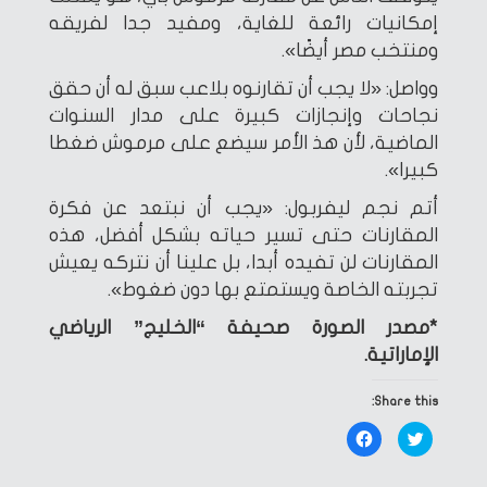
إمكانيات رائعة للغاية، ومفيد جدا لفريقه
ومنتخب مصر أيضًا».
وواصل: «لا يجب أن تقارنوه بلاعب سبق له أن حقق
نجاحات وإنجازات كبيرة على مدار السنوات
الماضية، لأن هذ الأمر سيضع على مرموش ضغطا
كبيرا».
أتم نجم ليفربول: «يجب أن نبتعد عن فكرة
المقارنات حتى تسير حياته بشكل أفضل، هذه
المقارنات لن تفيده أبدا، بل علينا أن نتركه يعيش
تجربته الخاصة ويستمتع بها دون ضغوط».
*مصدر الصورة صحيفة “الخليج” الرياضي
الإماراتية.
Share this:
Click
Click
to
to
share
share
on
on