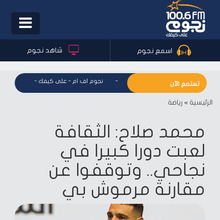
Toggle
igation
شاهد نجوم
اسمع نجوم
نجوم اف ام - على كيفك
-
نجوم اف ام - على كيفك
-
نجوم اف ا
تستمع الآن
الرئيسية
»
رياضة
محمد صلاح: الثقافة
لعبت دورا كبيرا في
نجاحي.. وتوقفوا عن
مقارنة مرموش بي