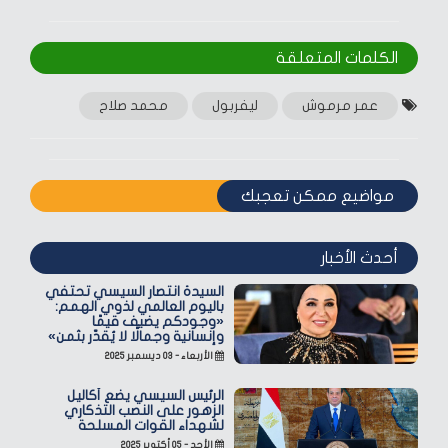
الكلمات المتعلقة‎
عمر مرموش
ليفربول
محمد صلاح
مواضيع ممكن تعجبك
أحدث الأخبار
السيدة انتصار السيسي تحتفي
باليوم العالمي لذوي الهمم:
«وجودكم يضيف قيمًا
وإنسانية وجمالًا لا يُقدّر بثمن»
الأربعاء - ٠٣ ديسمبر ٢٠٢٥
الرئيس السيسي يضع أكاليل
الزهور على النصب التذكاري
لشهداء القوات المسلحة
الأحد - ٠٥ أكتوبر ٢٠٢٥