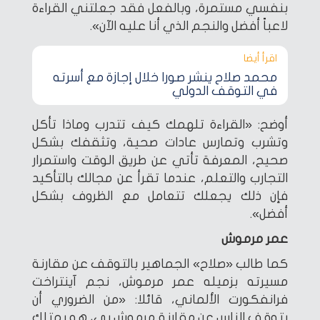
بنفسي مستمرة، وبالفعل فقد جعلتني القراءة
لاعباً أفضل والنجم الذي أنا عليه الآن».
اقرأ أيضا‎
محمد صلاح ينشر صورا خلال إجازة مع أسرته
في التوقف الدولي
أوضح: «القراءة تلهمك كيف تتدرب وماذا تأكل
وتشرب وتمارس عادات صحية، وتثقفك بشكل
صحيح، المعرفة تأتي عن طريق الوقت واستمرار
التجارب والتعلم، عندما تقرأ عن مجالك بالتأكيد
فإن ذلك يجعلك تتعامل مع الظروف بشكل
أفضل».
عمر مرموش
كما طالب «صلاح» الجماهير بالتوقف عن مقارنة
مسيرته بزميله عمر مرموش، نجم آينتراخت
فرانفكورت الألماني، قائلا: «من الضروري أن
يتوقف الناس عن مقارنة مرموش بي، هو يمتلك