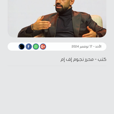
الأحد - ١٧ نوفمبر ٢٠٢٤
كتب -
محرر نجوم إف إم