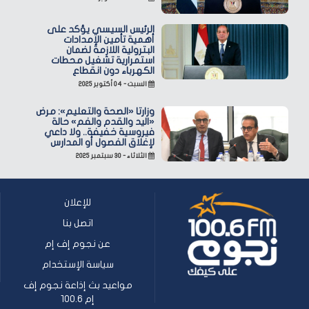
الرئيس السيسي يؤكد على
أهمية تأمين الإمدادات
البترولية اللازمة لضمان
استمرارية تشغيل محطات
الكهرباء دون انقطاع
السبت - ٠٤ أكتوبر ٢٠٢٥
وزارتا «الصحة والتعليم»: مرض
«اليد والقدم والفم» حالة
فيروسية خفيفة.. ولا داعي
لإغلاق الفصول أو المدارس
الثلاثاء - ٣٠ سبتمبر ٢٠٢٥
للإعلان
اتصل بنا
عن نجوم إف إم
سياسة الإستخدام
مواعيد بث إذاعة نجوم إف
إم 100.6