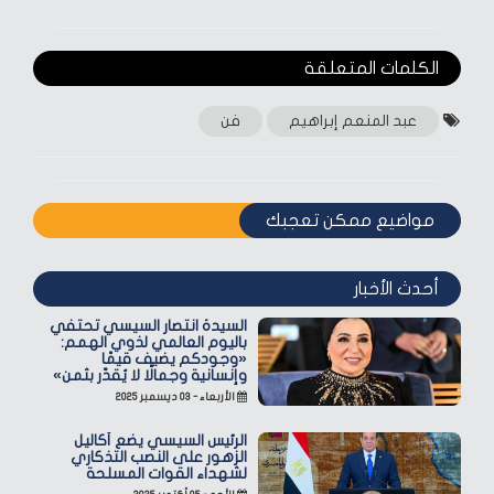
الكلمات المتعلقة‎
عبد المنعم إبراهيم
فن
مواضيع ممكن تعجبك
أحدث الأخبار
السيدة انتصار السيسي تحتفي
باليوم العالمي لذوي الهمم:
«وجودكم يضيف قيمًا
وإنسانية وجمالًا لا يُقدّر بثمن»
الأربعاء - ٠٣ ديسمبر ٢٠٢٥
الرئيس السيسي يضع أكاليل
الزهور على النصب التذكاري
لشهداء القوات المسلحة