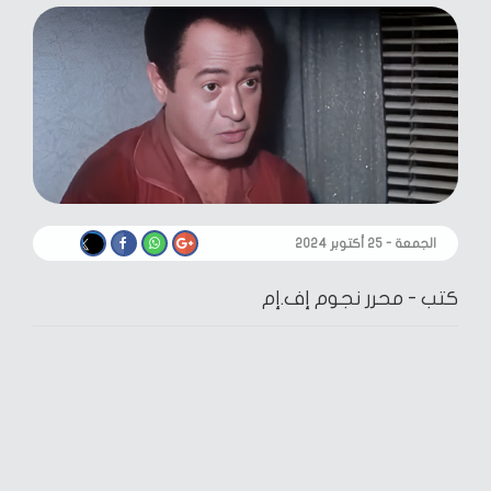
الجمعة - ٢٥ أكتوبر ٢٠٢٤
كتب -
محرر نجوم إف.إم