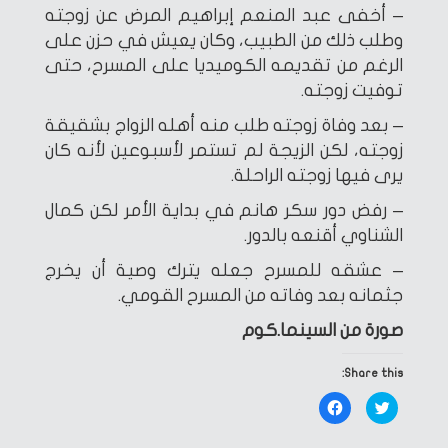
– أخفى عبد المنعم إبراهيم المرض عن زوجته
وطلب ذلك من الطبيب، وكان يعيش في حزن على
الرغم من تقديمه الكوميديا على المسرح، حتى
توفيت زوجته.
– بعد وفاة زوجته طلب منه أهله الزواج بشقيقة
زوجته، لكن الزيجة لم تستمر لأسبوعين لأنه كان
يرى فيها زوجته الراحلة.
– رفض دور سكر هانم في بداية الأمر لكن كمال
الشناوي أقنعه بالدور.
– عشقه للمسرح جعله يترك وصية أن يخرج
جثمانه بعد وفاته من المسرح القومي.
صورة من السينما.كوم
Share this:
Click
Click
to
to
share
share
on
on