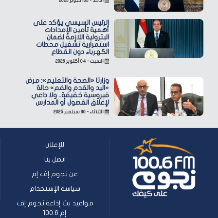
الأحد - ٠٥ أكتوبر ٢٠٢٥
الرئيس السيسي يؤكد على
أهمية تأمين الإمدادات
البترولية اللازمة لضمان
استمرارية تشغيل محطات
الكهرباء دون انقطاع
السبت - ٠٤ أكتوبر ٢٠٢٥
وزارتا «الصحة والتعليم»: مرض
«اليد والقدم والفم» حالة
فيروسية خفيفة.. ولا داعي
لإغلاق الفصول أو المدارس
الثلاثاء - ٣٠ سبتمبر ٢٠٢٥
للإعلان
اتصل بنا
عن نجوم إف إم
سياسة الإستخدام
مواعيد بث إذاعة نجوم إف
إم 100.6