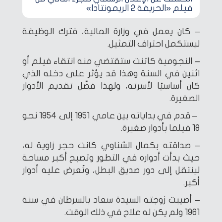
فيلم «الحريفة 2 الريمونتادا»
– كان يعمل في وزارة المالية، فترك الوظيفة
ليستكمل احتراف التمثيل.
– النجومية كاتنت ستقتضي منه انتقاء فيلم أو
اثنين في السنة وهذا قد يؤثر على دخله الذي
كان أساسيًا لأسرته، ولهذا فضّل تقديم الأدوار
الصغيرة.
– قدم في بداياته بين عامي 1951 إلى 1954 نحو
18 فيلما بأدوار صغيرة.
– صداقته بكمال الشناوي كانت حجر زاوية له،
حيث بدأت أدواره في التطور وتصبح أكبر مساحة
لينتقل إلى دور صديق البطل، وتُعرض عليه أدوار
أكبر.
– أصيبت زوجته السيدة سعاد بالسرطان في سنة
1961 ولم يكن له علاج في ذلك الوقت.