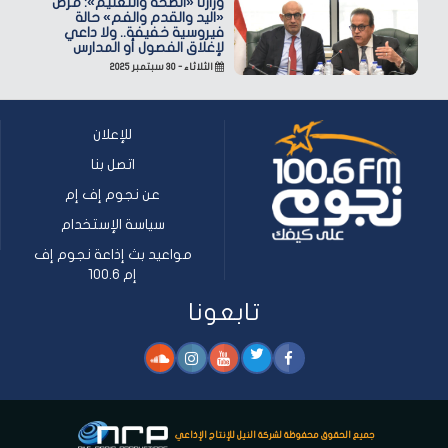
وزارتا «الصحة والتعليم»: مرض
«اليد والقدم والفم» حالة
فيروسية خفيفة.. ولا داعي
لإغلاق الفصول أو المدارس
الثلاثاء - ٣٠ سبتمبر ٢٠٢٥
للإعلان
اتصل بنا
عن نجوم إف إم
سياسة الإستخدام
مواعيد بث إذاعة نجوم إف
إم 100.6
تابعونا
جميع الحقوق محفوظة لشركة النيل للإنتاج الإذاعي