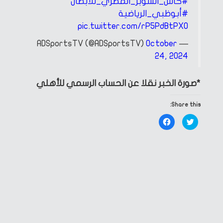
#كأس_السوبر_المصري_للأبطال
#أبوظبي_الرياضية
pic.twitter.com/rP5PdBtPX0
October
— ADSportsTV (@ADSportsTV)
24, 2024
*صورة الخبر نقلا عن الحساب الرسمي للأهلي
Share this:
Click
Click
to
to
share
share
on
on
Facebook
Twitter
(Opens
(Opens
in
in
new
new
window)
window)