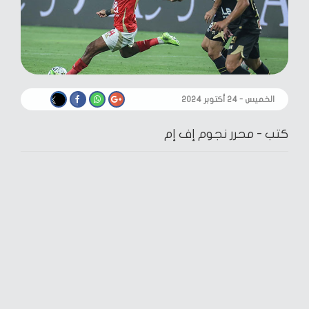
الخميس - ٢٤ أكتوبر ٢٠٢٤
كتب -
محرر نجوم إف إم