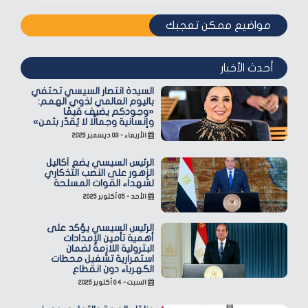
مواضيع ممكن تعجبك
أحدث الأخبار
السيدة انتصار السيسي تحتفي
باليوم العالمي لذوي الهمم:
«وجودكم يضيف قيمًا
وإنسانية وجمالًا لا يُقدّر بثمن»
الأربعاء - ٠٣ ديسمبر ٢٠٢٥
الرئيس السيسي يضع أكاليل
الزهور على النصب التذكاري
لشهداء القوات المسلحة
الأحد - ٠٥ أكتوبر ٢٠٢٥
الرئيس السيسي يؤكد على
أهمية تأمين الإمدادات
البترولية اللازمة لضمان
استمرارية تشغيل محطات
الكهرباء دون انقطاع
السبت - ٠٤ أكتوبر ٢٠٢٥