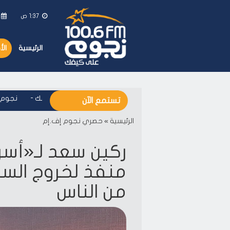
1:37 ص
الرئيسية
ال
نجوم اف ام - على كيفك
-
نجوم اف 
تستمع الآن
الرئيسية
»
حصري نجوم إف.إم
ركين سعد لـ«أسرا
منفذ لخروج السي
من الناس