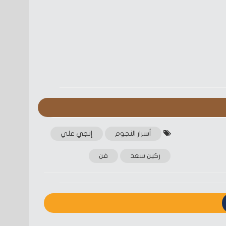
أسرار النجوم
إنجي علي
ركين سعد
فن