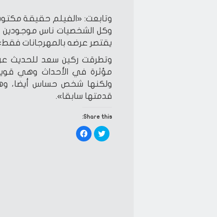
وتابعت: «الفيلم حقيقة مكتوب
وكل الشخصيات ناس موجودين حو
يقتصر عرضه بالمهرجانات فقط»
وتطرقت ركين سعد للحديث عن 
مؤثرة في الأحداث وهي قوية 
ولكنها شخص حساس أيضا، وهي
قدمتها سابقا».
Share this:
Click
Click
to
to
share
share
on
on
Facebook
Twitter
(Opens
(Opens
in
in
new
new
window)
window)