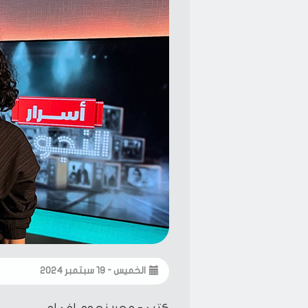
الخميس - ١٩ سبتمبر ٢٠٢٤