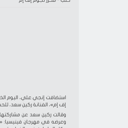
كتب -
محرر نجوم إف إم
استضافت إنجي علي، اليوم الخم
إف إم»، الفنانة ركين سعد، للحد
وقالت ركين سعد عن مشاركتها 
وعرضه في مهرجان فينيسيا: «أم