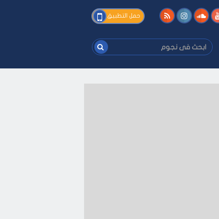
فى
حمل التطبيق
نجوم
ابحث
فى
نجوم
فك
-