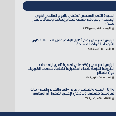
السيدة انتصار السيسي تحتفي باليوم العالمي لذوي
الهمم: «وجودكم يضيف قيمًا وإنسانية وجمالًا لا يُقدّر
بثمن»
الأربعاء - ٠٣ ديسمبر ٢٠٢٥
الرئيس السيسي يضع أكاليل الزهور على النصب التذكاري
لشهداء القوات المسلحة
الأحد - ٠٥ أكتوبر ٢٠٢٥
الرئيس السيسي يؤكد على أهمية تأمين الإمدادات
البترولية اللازمة لضمان استمرارية تشغيل محطات الكهرباء
دون انقطاع
السبت - ٠٤ أكتوبر ٢٠٢٥
وزارتا «الصحة والتعليم»: مرض «اليد والقدم والفم» حالة
فيروسية خفيفة.. ولا داعي لإغلاق الفصول أو المدارس
الثلاثاء - ٣٠ سبتمبر ٢٠٢٥