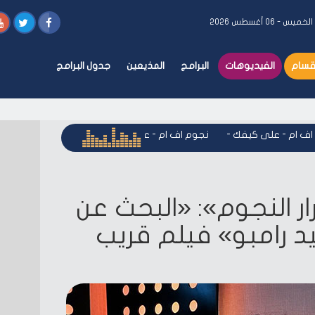
الخميس - ٠٦ أغسطس ٢٠٢٦
أقسام
الفيديوهات
البرامج
المذيعين
جدول البرامج
ام - على كيفك
-
نجوم اف ام - على كيفك
-
نجوم اف ام - على كي
ر النجوم»: «البحث عن
د رامبو» فيلم قريب