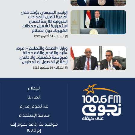
الرئيس السيسي يؤكد على
أهمية تأمين الإمدادات
البترولية اللازمة لضمان
استمرارية تشغيل محطات
الكهرباء دون انقطاع
السبت - ٠٤ أكتوبر ٢٠٢٥
وزارتا «الصحة والتعليم»: مرض
«اليد والقدم والفم» حالة
فيروسية خفيفة.. ولا داعي
لإغلاق الفصول أو المدارس
الثلاثاء - ٣٠ سبتمبر ٢٠٢٥
للإعلان
اتصل بنا
عن نجوم إف إم
سياسة الإستخدام
مواعيد بث إذاعة نجوم إف
إم 100.6