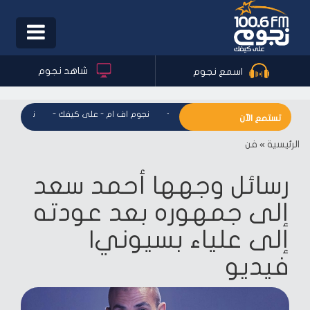
Toggle
igation
شاهد نجوم
اسمع نجوم
نجوم اف ام - على كيفك
-
نجوم اف ام - على كيفك
-
نجوم اف ام
تستمع الآن
الرئيسية
»
فن
رسائل وجهها أحمد سعد
إلى جمهوره بعد عودته
إلى علياء بسيوني|
فيديو