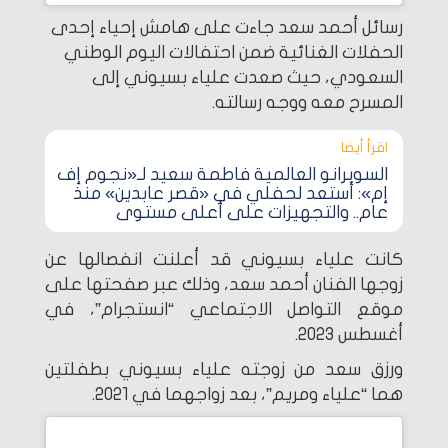
رسائل أحمد سعد جاءت على هامش إحياء إحدى
الحفلات الغنائية ضمن احتفالات اليوم الوطني
السعودي، حيث صعدت علياء بسيوني إلى
المسرح معه ووجه رسالته.
اقرأ أيضا‎
السوبرانو العالمية فاطمة سعيد لـ«نجوم إف
إم»: أستعد لحفلي في «قصر عابدين» منذ
عام.. والتجهيزات على أعلى مستوى
كانت علياء بسيوني قد أعلنت انفصالها عن
زوجها الفنان أحمد سعد، وذلك عبر صفحتها على
موقع التواصل الاجتماعي “انستجرام”، في
أغسطس 2023.
ورزق سعد من زوجته علياء بسيوني بطفلتين
هما “علياء ومريم”، بعد زواجهما في 2021.