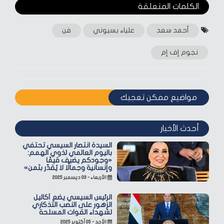
الكلمات المتعلقة‎
أحمد سعد
علياء بسيوني
فن
نجوم إف إم
مواضيع ممكن تعجبك
أحدث الأخبار
السيدة انتصار السيسي تحتفي
باليوم العالمي لذوي الهمم:
«وجودكم يضيف قيمًا
وإنسانية وجمالًا لا يُقدّر بثمن»
الأربعاء - ٠٣ ديسمبر ٢٠٢٥
الرئيس السيسي يضع أكاليل
الزهور على النصب التذكاري
لشهداء القوات المسلحة
الأحد - ٠٥ أكتوبر ٢٠٢٥