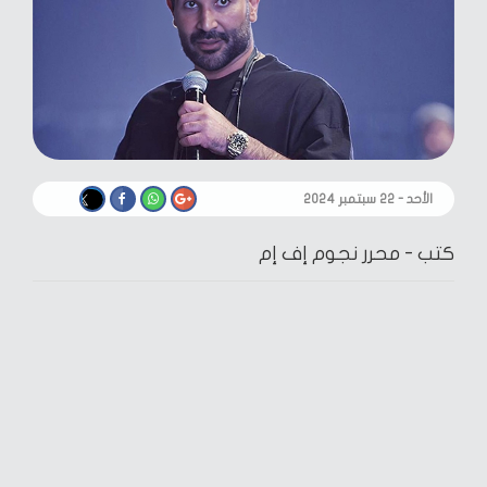
الأحد - ٢٢ سبتمبر ٢٠٢٤
كتب -
محرر نجوم إف إم