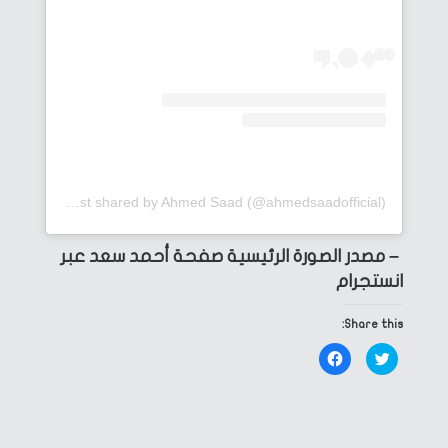
A post shared by Ahmed Saad (@ahmedsaadofficial)
– مصدر الصورة الرئيسية صفحة أحمد سعد عبر
انستجرام
Share this:
Click
Click
to
to
share
share
on
on
Facebook
Twitter
(Opens
(Opens
in
in
new
new