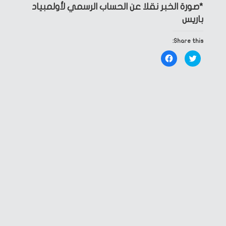
*صورة الخبر نقلا عن الحساب الرسمي لأولمبياد
باريس
Share this:
Click
Click
to
to
share
share
on
on
Facebook
Twitter
(Opens
(Opens
in
in
new
new
window)
window)