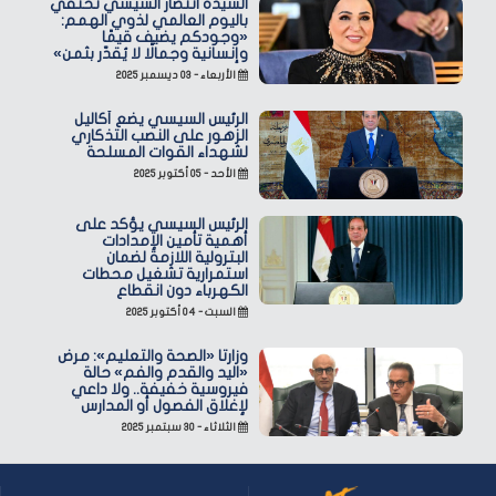
السيدة انتصار السيسي تحتفي
باليوم العالمي لذوي الهمم:
«وجودكم يضيف قيمًا
وإنسانية وجمالًا لا يُقدّر بثمن»
الأربعاء - ٠٣ ديسمبر ٢٠٢٥
الرئيس السيسي يضع أكاليل
الزهور على النصب التذكاري
لشهداء القوات المسلحة
الأحد - ٠٥ أكتوبر ٢٠٢٥
الرئيس السيسي يؤكد على
أهمية تأمين الإمدادات
البترولية اللازمة لضمان
استمرارية تشغيل محطات
الكهرباء دون انقطاع
السبت - ٠٤ أكتوبر ٢٠٢٥
وزارتا «الصحة والتعليم»: مرض
«اليد والقدم والفم» حالة
فيروسية خفيفة.. ولا داعي
لإغلاق الفصول أو المدارس
الثلاثاء - ٣٠ سبتمبر ٢٠٢٥