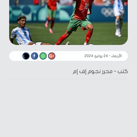
الأربعاء - ٢٤ يوليو ٢٠٢٤
كتب -
محرر نجوم إف إم