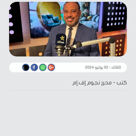
الثلاثاء - ٠٢ يوليو ٢٠٢٤
كتب -
محرر نجوم إف.إم