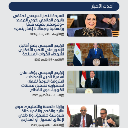
أحدث الأخبار
السيدة انتصار السيسي تحتفي
باليوم العالمي لذوي الهمم:
«وجودكم يضيف قيمًا
وإنسانية وجمالًا لا يُقدّر بثمن»
الأربعاء - ٠٣ ديسمبر ٢٠٢٥
الرئيس السيسي يضع أكاليل
الزهور على النصب التذكاري
لشهداء القوات المسلحة
الأحد - ٠٥ أكتوبر ٢٠٢٥
الرئيس السيسي يؤكد على
أهمية تأمين الإمدادات
البترولية اللازمة لضمان
استمرارية تشغيل محطات
الكهرباء دون انقطاع
السبت - ٠٤ أكتوبر ٢٠٢٥
وزارتا «الصحة والتعليم»: مرض
«اليد والقدم والفم» حالة
فيروسية خفيفة.. ولا داعي
لإغلاق الفصول أو المدارس
الثلاثاء - ٣٠ سبتمبر ٢٠٢٥