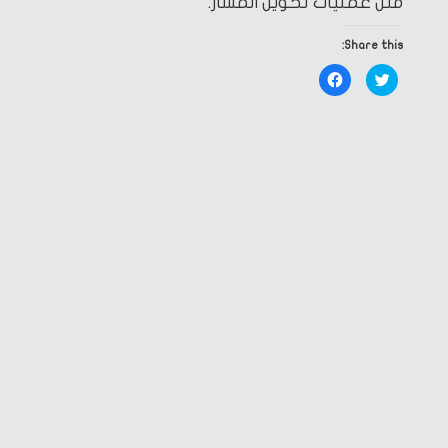
مثل عمليات تحويل المسار.
Share this:
Click
Click
to
to
share
share
on
on
Facebook
Twitter
(Opens
(Opens
in
in
new
new
window)
window)