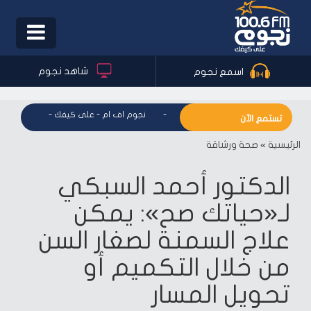
Toggle
igation
شاهد نجوم
اسمع نجوم
نجوم اف ام - على كيفك
-
نجوم اف ام - على كيفك
-
نجوم اف ا
تستمع الآن
الرئيسية
»
صحة ورشاقة
الدكتور أحمد السبكي
لـ«حياتك صح»: يمكن
علاج السمنة لصغار السن
من خلال التكميم أو
تحويل المسار