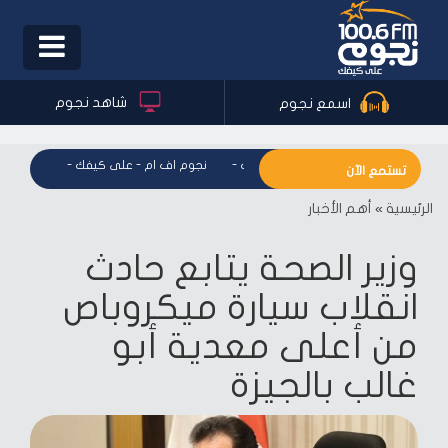
Toggle
igation
شاهد نجوم
اسمع نجوم
نجوم اف ام - على كيفك
-
نجوم اف ام - على كيفك
-
نجوم اف 
تستمع الآن
الرئيسية
»
أهم الأخبار
وزير الصحة يتابع حادث
انقلاب سيارة ميكروباص
من أعلى معدية أبو
غالب بالجيزة