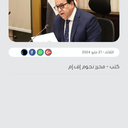
الثلاثاء - ٢١ مايو ٢٠٢٤
كتب -
محرر نجوم إف.إم