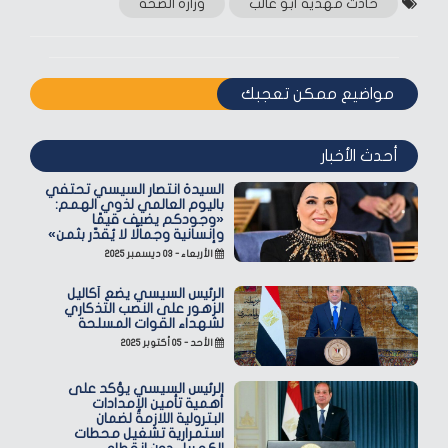
حادث مهدية أبو غالب
وزارة الصحة
مواضيع ممكن تعجبك
أحدث الأخبار
السيدة انتصار السيسي تحتفي
باليوم العالمي لذوي الهمم:
«وجودكم يضيف قيمًا
وإنسانية وجمالًا لا يُقدّر بثمن»
الأربعاء - ٠٣ ديسمبر ٢٠٢٥
الرئيس السيسي يضع أكاليل
الزهور على النصب التذكاري
لشهداء القوات المسلحة
الأحد - ٠٥ أكتوبر ٢٠٢٥
الرئيس السيسي يؤكد على
أهمية تأمين الإمدادات
البترولية اللازمة لضمان
استمرارية تشغيل محطات