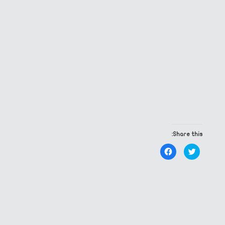
Share this:
Click
Click
to
to
share
share
on
on
Facebook
Twitter
(Opens
(Opens
in
in
new
new
window)
window)