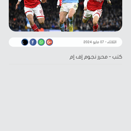
الثلاثاء - ٠٧ مايو ٢٠٢٤
كتب -
محرر نجوم إف إم