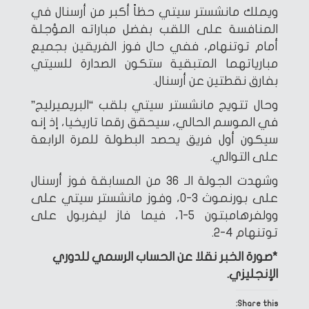
ويملك مانشستر سيتي حظاً أكبر من أرسنال في
المنافسة على اللقب بفضل مباراته المؤجلة
أمام توتنهام، ففي حال فوز الفريقين بجميع
مبارياتهما المتبقية ستكون الصدارة للسيتي
بفارق نقطتين عن أرسنال.
وحال تتويج مانشستر سيتي بلقب “البريميرليج”
في الموسم الحالي، سيحقق رقما تاريخيا، إذ إنه
سيكون أول فريق يحصد البطولة للمرة الرابعة
على التوالي.
وشهدت الجولة الـ 36 من المسابقة فوز أرسنال
على بورنموث 3-0، وفوز مانشستر سيتي على
وولفرهامبتون 5-1، فيما فاز ليفربول على
توتنهام 4-2.
*صورة الخبر نقلا عن الحساب الرسمي للدوري
الإنجليزي.
Share this: