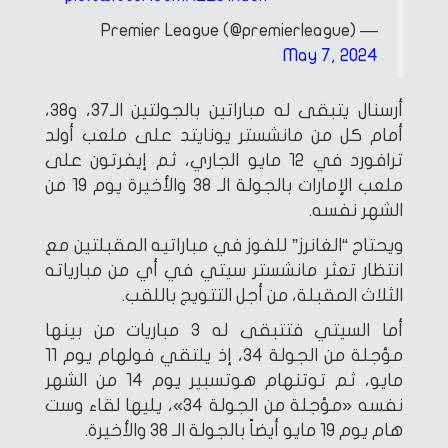
— Premier League (@premierleague)
May 7, 2024
أرسنال يتبقى له مباراتين بالجولتين الـ37، و38،
أمام كل من مانشستر يونايتد على ملعب أولد
ترافورد في 12 مايو الجاري، ثم إيفرتون على
ملعب الإمارات بالجولة الـ 38 والأخيرة يوم 19 من
الشهر نفسه.
ويحتاج “الغانرز” للفوز في مباراتيه المقبلتين مع
انتظار تعثر مانشستر سيتي في أي من مبارياته
الثلاث المقبلة، من أجل التتويج باللقب.
أما السيتي فتتبقى له 3 مباريات من بينها
مؤجلة من الجولة 34، إذ يلتقي فولهام يوم 11
مايو، ثم توتنهام هوتسبير يوم 14 من الشهر
نفسه «مؤجلة من الجولة 34»، يليها لقاء وست
هام يوم 19 مايو أيضاً بالجولة الـ 38 والأخيرة.