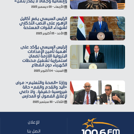
وإنسانية وجمالًا لا يُقدّر بثمن»
الأربعاء - ٠٣ ديسمبر ٢٠٢٥
الرئيس السيسي يضع أكاليل
الزهور على النصب التذكاري
لشهداء القوات المسلحة
الأحد - ٠٥ أكتوبر ٢٠٢٥
الرئيس السيسي يؤكد على
أهمية تأمين الإمدادات
البترولية اللازمة لضمان
استمرارية تشغيل محطات
الكهرباء دون انقطاع
السبت - ٠٤ أكتوبر ٢٠٢٥
وزارتا «الصحة والتعليم»: مرض
«اليد والقدم والفم» حالة
فيروسية خفيفة.. ولا داعي
لإغلاق الفصول أو المدارس
الثلاثاء - ٣٠ سبتمبر ٢٠٢٥
للإعلان
اتصل بنا