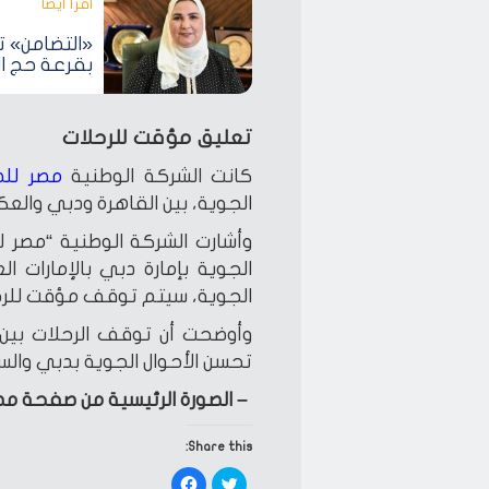
اقرأ أيضا‎
«التضامن» تع
بقرعة حج ال
تعليق مؤقت للرحلات
كانت الشركة الوطنية
مصر للط
الجوية، بين القاهرة ودبي والع
وأشارت الشركة الوطنية “مصر للط
الجوية بإمارة دبي بالإمارات 
الجوية، سيتم توقف مؤقت للرحل
وأوضحت أن توقف الرحلات بين
تحسن الأحوال الجوية بدبي والس
– الصورة الرئيسية من صفحة مص
Share this:
Click
Click