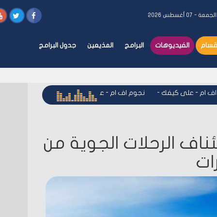
لجمعة - ٠٧ أغسطس ٢٠٢٦
أقسام
الفيديوهات
البرامج
المذيعين
جدول البرامج
م - على كيفك
-
نجوم اف ام - على كيفك
-
نجوم اف ام - على كي
ئناف الرحلات الجوية من
ات