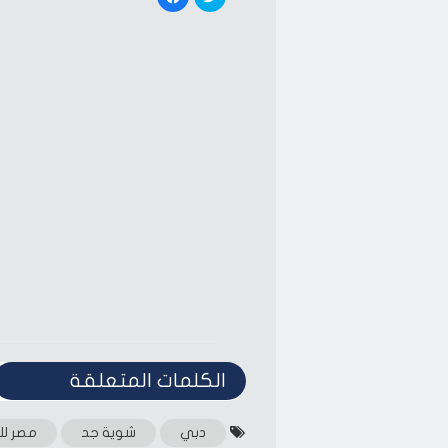
to
to
share
share
on
on
Facebook
Twitter
(Opens
(Opens
in
in
new
new
window)
window)
الكلمات المتعلقة‎
دبي
شوية جد
مصر لل