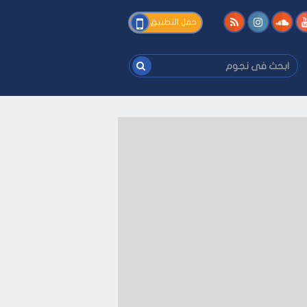
فى
حمل التطبيق
نجوم
ابحث
فى
نجوم
فك
-