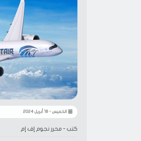
الخميس - ١٨ أبريل ٢٠٢٤
كتب -
محرر نجوم إف إم