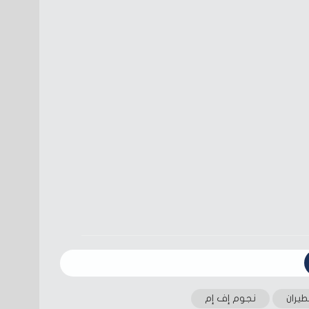
طيران
نجوم إف إم