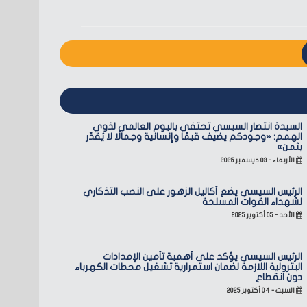
السيدة انتصار السيسي تحتفي باليوم العالمي لذوي
الهمم: «وجودكم يضيف قيمًا وإنسانية وجمالًا لا يُقدّر
بثمن»
الأربعاء - ٠٣ ديسمبر ٢٠٢٥
الرئيس السيسي يضع أكاليل الزهور على النصب التذكاري
لشهداء القوات المسلحة
الأحد - ٠٥ أكتوبر ٢٠٢٥
الرئيس السيسي يؤكد على أهمية تأمين الإمدادات
البترولية اللازمة لضمان استمرارية تشغيل محطات الكهرباء
دون انقطاع
السبت - ٠٤ أكتوبر ٢٠٢٥