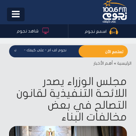
Toggle
igation
شاهد نجوم
اسمع نجوم
نجوم اف ام - على كيفك
-
نجوم اف ام - على كيفك
-
نجوم اف ام 
تستمع الآن
الرئيسية
»
أهم الأخبار
مجلس الوزراء يصدر
اللائحة التنفيذية لقانون
التصالح في بعض
مخالفات البناء