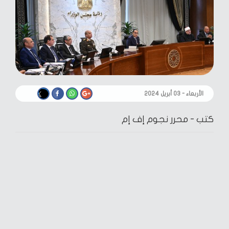
الأربعاء - ٠٣ أبريل ٢٠٢٤
كتب -
محرر نجوم إف إم