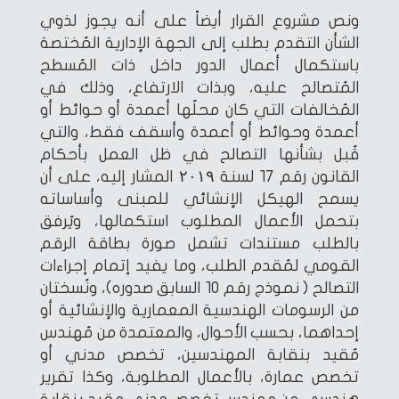
ونص مشروع القرار أيضاً على أنه يجوز لذوي
الشأن التقدم بطلب إلى الجهة الإدارية المُختصة
باستكمال أعمال الدور داخل ذات المُسطح
المُتصالح عليه، وبذات الارتفاع، وذلك في
المُخالفات التي كان محلُها أعمدة أو حوائط أو
أعمدة وحوائط أو أعمدة وأسقف فقط، والتي
قُبل بشأنها التصالح في ظل العمل بأحكام
القانون رقم ١٧ لسنة ۲۰۱۹ المشار إليه، على أن
يسمح الهيكل الإنشائي للمبنى وأساساته
بتحمل الأعمال المطلوب استكمالها، ويُرفق
بالطلب مستندات تشمل صورة بطاقة الرقم
القومي لمُقدم الطلب، وما يفيد إتمام إجراءات
التصالح ( نموذج رقم ١٠ السابق صدوره)، ونُسختان
من الرسومات الهندسية المعمارية والإنشائية أو
إحداهما، بحسب الأحوال، والمعتمدة من مُهندس
مُقيد بنقابة المهندسين، تخصص مدني أو
تخصص عمارة، بالأعمال المطلوبة، وكذا تقرير