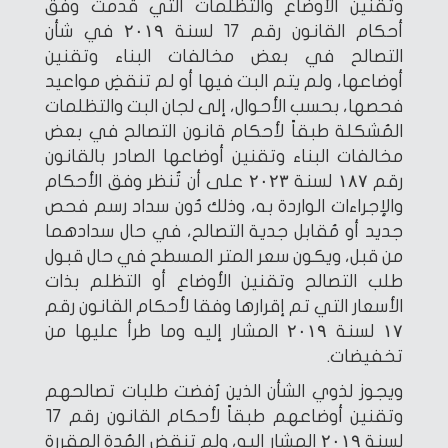
وتقنين الأوضاع والتظلمات التي قدمت وفق
أحكام القانون رقم ١٧ لسنة ۲۰۱۹ في شأن
التصالح في بعض مخالفات البناء وتقنين
أوضاعها، ولم يتم البت فيها أو لم تنقضِ مواعيد
فحصها، بحسب الأحوال، إلى لجان البت والتظلمات
المُشكلة طبقاً لأحكام قانون التصالح في بعض
مخالفات البناء وتقنين أوضاعها الصادر بالقانون
رقم ۱۸۷ لسنة ۲۰۲۳ على أن تُنظر وفق الأحكام
والإجراءات الواردة به، وذلك دُون سداد رسم فحص
جديد أو مُقابل جدية التصالح، في حال سدادهما
من قبل، ويكون سعر المتر المسطح في حال قبول
طلب التصالح وتقنين الأوضاع أو التظلم بذات
الأسعار التي تم إقرارها وفقا لأحكام القانون رقم
۱۷ لسنة ۲۰۱۹ المشار إليه وما طرأ عليها من
تخفيضات.
ويجوز لذوي الشأن الذين رُفضت طلبات تصالحهم
وتقنين أوضاعهم طبقاً لأحكام القانون رقم ١٧
لسنة ۲۰۱۹ المشار إليه، ولم تنقضِ المُدة المقررة