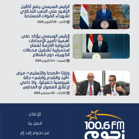
الرئيس السيسي يضع أكاليل
الزهور على النصب التذكاري
لشهداء القوات المسلحة
الأحد - ٠٥ أكتوبر ٢٠٢٥
الرئيس السيسي يؤكد على
أهمية تأمين الإمدادات
البترولية اللازمة لضمان
استمرارية تشغيل محطات
الكهرباء دون انقطاع
السبت - ٠٤ أكتوبر ٢٠٢٥
وزارتا «الصحة والتعليم»: مرض
«اليد والقدم والفم» حالة
فيروسية خفيفة.. ولا داعي
لإغلاق الفصول أو المدارس
الثلاثاء - ٣٠ سبتمبر ٢٠٢٥
للإعلان
اتصل بنا
عن نجوم إف إم