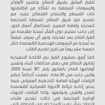
للقرار السابق بقبول التصالح وتقنين الأوضاع
والرسومات المرفقة به، للتأكد من مُطابقتها
لذات المُسطح والارتفاع المُتصالح عليه، مع
تقديم قرار قبول التصالح للسلطة المختصة
لتعديله بإضافة التصريح باستكمال أعمال الدور،
إلى جانب تسليم ذوي الشأن نُسخة معُتمدة من
القرار الصادر بعد تعديله، ودون أي رسوم، مرفقاً
به نُسخة من الرسومات الهندسية المُعتمدة خلال
خمسة عشر يوماً من تاريخ تقديم الطلب.
كما أرفق بمشروع القرار نص اللائحة التنفيذية
لقانون التصالح في بعض مخالفات البناء وتقنين
أوضاعها الصادر بالقانون رقم 187 لسنة 2023،
والتي جاءت في 20 مادة، تضمنت أحكاماً تنظم
التزامات الهيئة العامة للتخطيط العمراني فيما
يخص إتاحة خرائط الأحوزة العُمرانية المُعتمدة
للمدن والقرى وتوابعها، وكذا التزامات الجهات
الإدارية المختصة في حالات تقديم طلبات
التصالح بشأن تغيير الاستخدام في المناطق التي