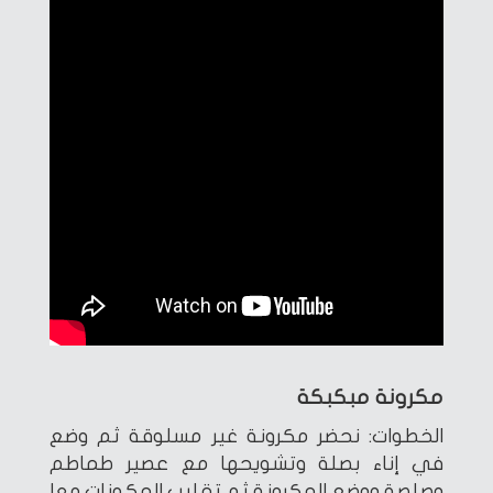
مكرونة مبكبكة
الخطوات: نحضر مكرونة غير مسلوقة ثم وضع
في إناء بصلة وتشويحها مع عصير طماطم
وصلصة ووضع المكرونة ثم تقليب المكونات معا