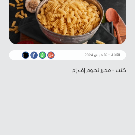
الثلاثاء - ١٢ مارس ٢٠٢٤
كتب -
محرر نجوم إف إم