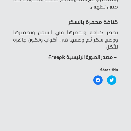
حتى تطهى.
كنافة محمرة بالسكر
نحضر كنافة ونحمرها في السمن وتحميرها
ووضع سكر ثم وضعها في أكواب وتكون جاهزة
للأكل.
– مصدر الصورة الرئيسية Freepik
Share this:
Click
Click
to
to
share
share
on
on
Facebook
Twitter
(Opens
(Opens
in
in
new
new
window)
window)