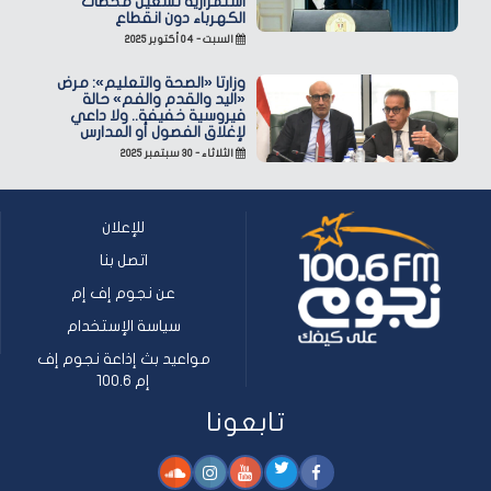
استمرارية تشغيل محطات
الكهرباء دون انقطاع
السبت - ٠٤ أكتوبر ٢٠٢٥
وزارتا «الصحة والتعليم»: مرض
«اليد والقدم والفم» حالة
فيروسية خفيفة.. ولا داعي
لإغلاق الفصول أو المدارس
الثلاثاء - ٣٠ سبتمبر ٢٠٢٥
للإعلان
اتصل بنا
عن نجوم إف إم
سياسة الإستخدام
مواعيد بث إذاعة نجوم إف
إم 100.6
تابعونا