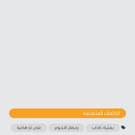
الكلمات المتعلقة‎
بفتيك كداب
رمضان النجوم
على نار هادية