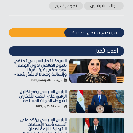
نجلاء الشرشابي
نجوم إف إم
مواضيع ممكن تعجبك
أحدث الأخبار
السيدة انتصار السيسي تحتفي
باليوم العالمي لذوي الهمم:
«وجودكم يضيف قيمًا
وإنسانية وجمالًا لا يُقدّر بثمن»
الأربعاء - ٠٣ ديسمبر ٢٠٢٥
الرئيس السيسي يضع أكاليل
الزهور على النصب التذكاري
لشهداء القوات المسلحة
الأحد - ٠٥ أكتوبر ٢٠٢٥
الرئيس السيسي يؤكد على
أهمية تأمين الإمدادات
البترولية اللازمة لضمان