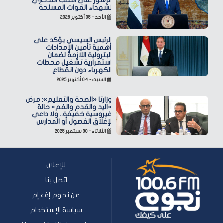
الزهور على النصب التذكاري
لشهداء القوات المسلحة
الأحد - ٠٥ أكتوبر ٢٠٢٥
الرئيس السيسي يؤكد على
أهمية تأمين الإمدادات
البترولية اللازمة لضمان
استمرارية تشغيل محطات
الكهرباء دون انقطاع
السبت - ٠٤ أكتوبر ٢٠٢٥
وزارتا «الصحة والتعليم»: مرض
«اليد والقدم والفم» حالة
فيروسية خفيفة.. ولا داعي
لإغلاق الفصول أو المدارس
الثلاثاء - ٣٠ سبتمبر ٢٠٢٥
للإعلان
اتصل بنا
عن نجوم إف إم
سياسة الإستخدام