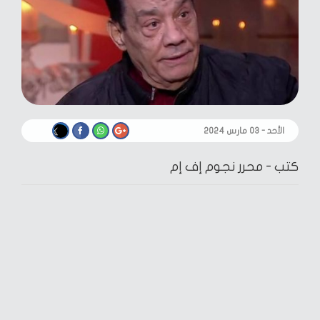
الأحد - ٠٣ مارس ٢٠٢٤
كتب -
محرر نجوم إف إم