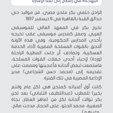
البهجة» في رمضان إلى لغة الإشارة
الراحل حلمي بكر ملحن مصري، من مواليد حي
حدائق القبة بالقاهرة في 6 ديسمبر 1937.
تخرج بكر في المعهد العالي للموسيقى
العربي، وعمل كمدرس موسيقى عقب تخرجه
بأحدى المدارس الحكومية، وفي هذه الآونة
ألتحق بالقوات المسلحة المصرية لأداء الخدمة
العسكرية، وتصادف أن جاءت المطربة الراحلة
(وردة) لإحياء أحدى حفلات القوات المسلحة،
فاستمعت لبعض ألحانه فأعجبتها وصممت على
تقديمه إلى (محمد حسن الشجاعي) مدير
الإذاعة المصرية في تلك الفترة.
كانت أول أغنياته كملحن هي (كل عام وانتم
بخير) للمطرب (عبداللطيف التلباني) بعد لحن
بكر توالت ألحانه لكل من: (ماهر العطار، نجاة
الصغيرة، محمد الحلو، على الحجار، مدحت صالح،
.. وغيرهم).