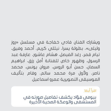
ويشارك الفنان فادي خفاجة في مسلسل «روز
وليلى»، بطولة يسرا، نيللي كريم، أحمد وفيق،
تيام قمر، رغد الفيصل، هشام عاشور، عارفة عبد
الرسول، وظهور خاص للفنانة أمل رزق، ابراهيم
السمان، حسن أبو الروس، مروان يونس، محمد
ناصر، ولأول مرة محمد سالم، وقام بتأليف
الموسيقى التصويرية عمرو اسماعيل.
اقرأ أيضا‎
بيومي فؤاد يكشف تفاصيل صورته في
المستشفى والوعكة الصحية الأخيرة