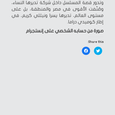
وتدور قصة المسلسل داخل شركة تديرها النساء،
وصُنّفت الأقوى في مصر والمنطقة، بل على
مستوى العالم، تديرها يسرا ونيللي كريم، في
إطار كوميدي دراما.
صورة من حسابه الشخصي على إنستجرام
Share this:
Click
Click
to
to
share
share
on
on
Facebook
Twitter
(Opens
(Opens
in
in
new
new
window)
window)