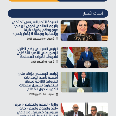
أحدث الأخبار
السيدة انتصار السيسي تحتفي
باليوم العالمي لذوي الهمم:
«وجودكم يضيف قيمًا
وإنسانية وجمالًا لا يُقدّر بثمن»
الأربعاء - ٠٣ ديسمبر ٢٠٢٥
الرئيس السيسي يضع أكاليل
الزهور على النصب التذكاري
لشهداء القوات المسلحة
الأحد - ٠٥ أكتوبر ٢٠٢٥
الرئيس السيسي يؤكد على
أهمية تأمين الإمدادات
البترولية اللازمة لضمان
استمرارية تشغيل محطات
الكهرباء دون انقطاع
السبت - ٠٤ أكتوبر ٢٠٢٥
وزارتا «الصحة والتعليم»: مرض
«اليد والقدم والفم» حالة
فيروسية خفيفة.. ولا داعي