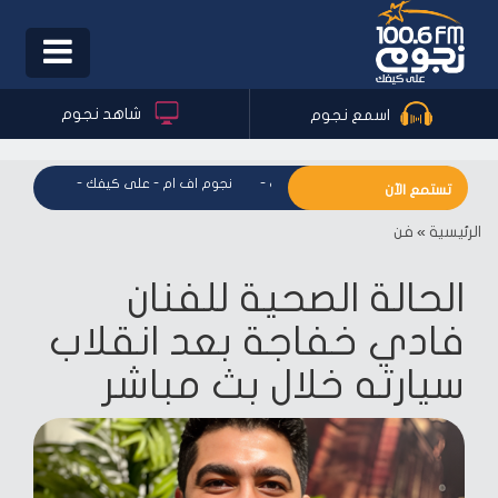
Toggle
igation
شاهد نجوم
اسمع نجوم
نجوم اف ام - على كيفك
-
نجوم اف ام - على كيفك
-
نجوم اف ا
تستمع الآن
الرئيسية
»
فن
الحالة الصحية للفنان
فادي خفاجة بعد انقلاب
سيارته خلال بث مباشر