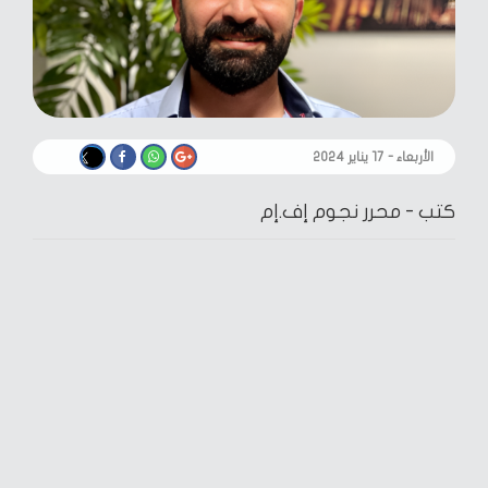
الأربعاء - ١٧ يناير ٢٠٢٤
كتب -
محرر نجوم إف.إم