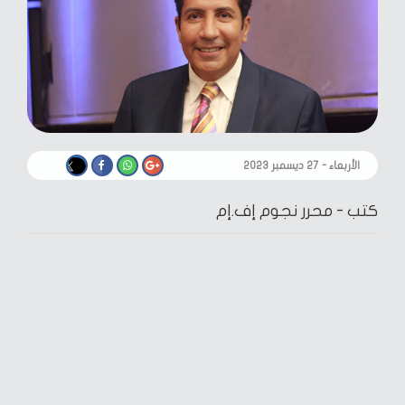
الأربعاء - ٢٧ ديسمبر ٢٠٢٣
كتب -
محرر نجوم إف.إم