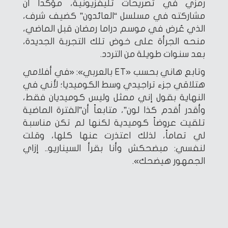
رمزي في تصريحات تليفزيونية، مؤكداً أن
مشاركته في مسلسل “العائدون” كضيف شرف،
الذي عُرض في موسم دراما رمضان قبل الماضي،
منحه الجرأة على خوض تلك التجربة الجديدة،
بعد سنوات طويلة من التردد.
وتابع هاني بحسب «ET بالعربي»: «في أفلامي
هتلاقي جزء تراجيدي وسط الكوميديا؛ لأني في
النهاية بقول إني ممثل وليس كوميديان فقط،
وأقدر أقدم كذا لون”، متابعاً أن”الفترة الماضية
تلقيت عروضاً كوميدية لكنها لم تكن مناسبة
لي تماماً، لذلك اعتذرت عنها كلها، وقلت
لنفسي: مبضحكش وأنا بقرأ السيناريو.. إزاي
الجمهور هيضحك».