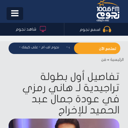
Toggle
igation
شاهد نجوم
اسمع نجوم
نجوم اف ام - على كيفك
-
نجوم اف ام - على كيفك
-
نجوم اف ا
تستمع الآن
الرئيسية
»
فن
تفاصيل أول بطولة
تراجيدية لـ هاني رمزي
في عودة جمال عبد
الحميد للإخراج