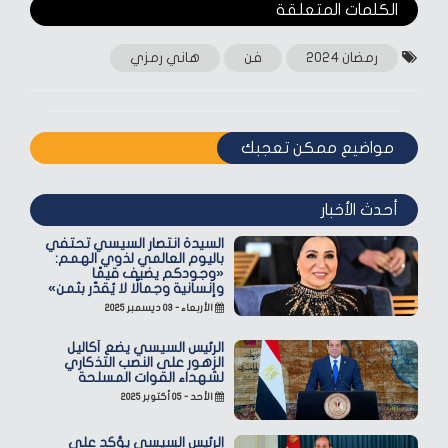
الكلمات المتعلقة‎
رمضان 2024
فن
هاني رمزي
مواضيع ممكن تعجبك
أحدث الأخبار
السيدة انتصار السيسي تحتفي
باليوم العالمي لذوي الهمم:
«وجودكم يضيف قيمًا
وإنسانية وجمالًا لا يُقدّر بثمن»
الأربعاء - ٠٣ ديسمبر ٢٠٢٥
الرئيس السيسي يضع أكاليل
الزهور على النصب التذكاري
لشهداء القوات المسلحة
الأحد - ٠٥ أكتوبر ٢٠٢٥
الرئيس السيسي يؤكد على