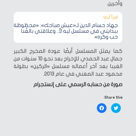
وآخرين.
اقرأ أيضا‎
جهاد حسام الدين لـ«عيش صباحك»: «محظوظة
ببدايتي في مسلسل ليه لأ.. وعلاقتي بالغُنا
حب وكره»
كما يمثل المسلسل أيضًا عودة المخرج الكبير
جمال عبد الحمدي للإخراج بعد نحو 10 سنوات من
الغيبا بعد آخر أعماله مسلسل «الركين» بطولة
محمود عبد المغني في عام 2013.
صورة من حسابه الرسمي على إنستجرام
Share this:
Click
Click
to
to
share
share
on
on
Facebook
Twitter
(Opens
(Opens
in
in
new
new