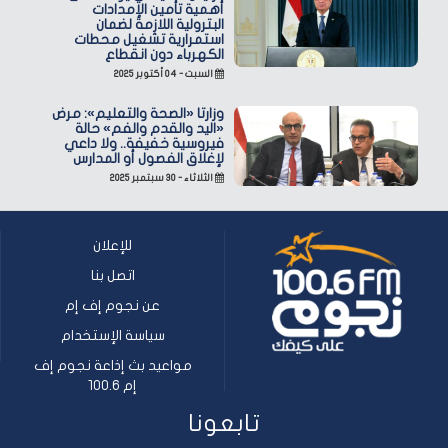
أهمية تأمين الإمدادات
البترولية اللازمة لضمان
استمرارية تشغيل محطات
الكهرباء دون انقطاع
السبت - ٠٤ أكتوبر ٢٠٢٥
وزارتا «الصحة والتعليم»: مرض
«اليد والقدم والفم» حالة
فيروسية خفيفة.. ولا داعي
لإغلاق الفصول أو المدارس
الثلاثاء - ٣٠ سبتمبر ٢٠٢٥
للإعلان
اتصل بنا
عن نجوم إف إم
سياسة الإستخدام
مواعيد بث إذاعة نجوم إف
إم 100.6
تابعونا