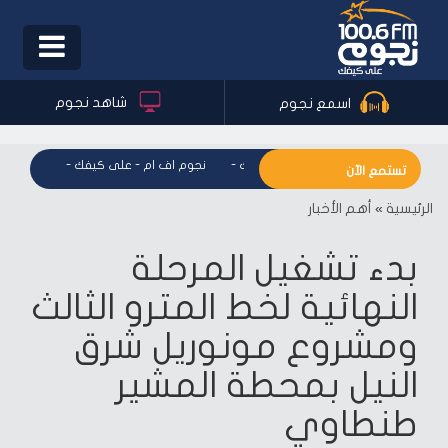
Toggle
igation
شاهد نجوم
اسمع نجوم
نجوم اف ام - على كيفك
-
نجوم اف ام - على كيفك
-
نجوم اف 
تستمع الآن
الرئيسية
»
أهم الأخبار
بدء تشغيل المرحلة
النهائية لخط المترو الثالث
ومشروع مونوريل شرق
النيل بمحطة المشير
طنطاوي