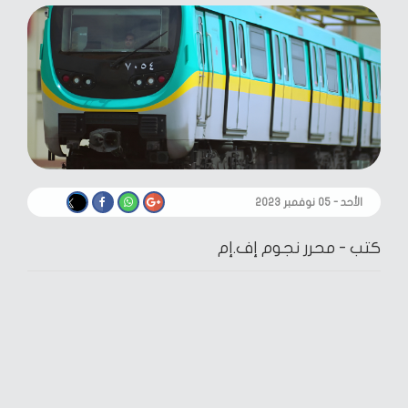
الأحد - ٠٥ نوفمبر ٢٠٢٣
كتب -
محرر نجوم إف.إم