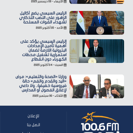
الأربعاء - ٠٣ ديسمبر ٢٠٢٥
الرئيس السيسي يضع أكاليل
الزهور على النصب التذكاري
لشهداء القوات المسلحة
الأحد - ٠٥ أكتوبر ٢٠٢٥
الرئيس السيسي يؤكد على
أهمية تأمين الإمدادات
البترولية اللازمة لضمان
استمرارية تشغيل محطات
الكهرباء دون انقطاع
السبت - ٠٤ أكتوبر ٢٠٢٥
وزارتا «الصحة والتعليم»: مرض
«اليد والقدم والفم» حالة
فيروسية خفيفة.. ولا داعي
لإغلاق الفصول أو المدارس
الثلاثاء - ٣٠ سبتمبر ٢٠٢٥
للإعلان
اتصل بنا