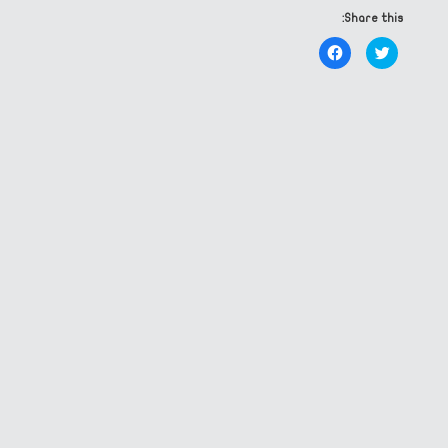
Share this:
Click
Click
to
to
share
share
on
on
Facebook
Twitter
(Opens
(Opens
in
in
new
new
window)
window)