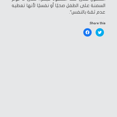
السمنة على الطفل صحيًا أو نفسيًا لأنها تعطيه
عدم ثقة بالنفس”.
Share this:
Click
Click
to
to
share
share
on
on
Facebook
Twitter
(Opens
(Opens
in
in
new
new
window)
window)