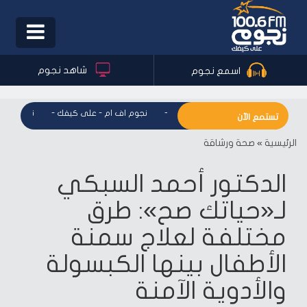
Toggle
igation
شاهد نجوم
اسمع نجوم
نجوم اف ام - على كيفك
-
نجوم اف ام - على كيفك
-
نجوم اف ام
تستمع الآن
الرئيسية
»
صحة ورشاقة
الدكتور أحمد السبكي
لـ«حياتك صح»: طرق
مختلفة لعلاج سمنة
الأطفال بينها الكبسولة
والأدوية الآمنة