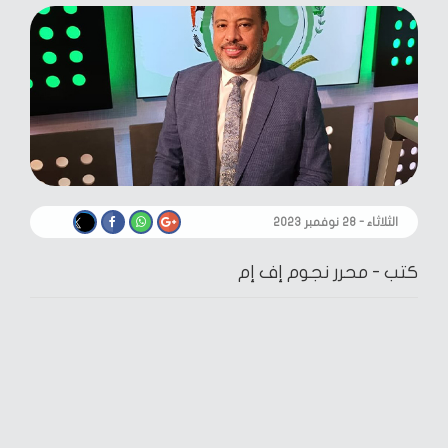
الثلاثاء - ٢٨ نوفمبر ٢٠٢٣
كتب -
محرر نجوم إف إم