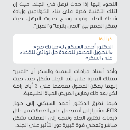
اللجوء إليها إذا حدث ترهل في الجلد، حيث إن
لتلك التقنية قدرة على بناء الكولاجين وزيادة
سُمك الجلد وفرده ومنع حدوث الترهل، حيث
يمكن الجمع بين “الجي بلازما” و”الفيزر”.
اقرأ أيضا‎
الدكتور أحمد السبكي لـ«حياتك صح»:
«التحويل المصغر للمعدة حل نهائي للقضاء
على السكر»
وأكد أستاذ جراحات السمنة والسكر أن “الفيزر”
يمتلك القدرة على شد الجلد بشكل جيد، حيث
إنهما يمكن الحصول بعدهما على 3 أيام راحة
لكن بعد ذلك يمارس المريض الحياة الطبيعية.
فيما تطرق الدكتور أحمد السبكي إلى جهاز
EMS، مشيرا إلى أنه يعمل على العضلات من خلال
ذبذبات تخترق الجلد وتتجه إلى العضلات بشكل
مباشر وتعطي قوة كبيرة دون التأثير على الجلد.