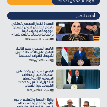
مواضيع ممكن تعجبك
أحدث الأخبار
السيدة انتصار السيسي تحتفي
باليوم العالمي لذوي الهمم:
«وجودكم يضيف قيمًا
وإنسانية وجمالًا لا يُقدّر بثمن»
الأربعاء - ٠٣ ديسمبر ٢٠٢٥
الرئيس السيسي يضع أكاليل
الزهور على النصب التذكاري
لشهداء القوات المسلحة
الأحد - ٠٥ أكتوبر ٢٠٢٥
الرئيس السيسي يؤكد على
أهمية تأمين الإمدادات
البترولية اللازمة لضمان
استمرارية تشغيل محطات
الكهرباء دون انقطاع
السبت - ٠٤ أكتوبر ٢٠٢٥
وزارتا «الصحة والتعليم»: مرض
«اليد والقدم والفم» حالة
فيروسية خفيفة.. ولا داعي