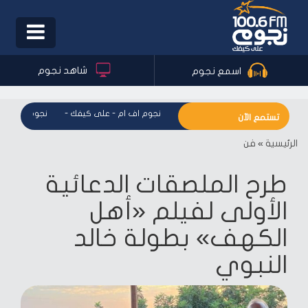
Toggle
igation
شاهد نجوم
اسمع نجوم
نجوم اف ام - على كيفك
-
نجوم اف ام - على كيفك
-
نجوم اف ام - 
تستمع الآن
الرئيسية
»
فن
طرح الملصقات الدعائية
الأولى لفيلم «أهل
الكهف» بطولة خالد
النبوي