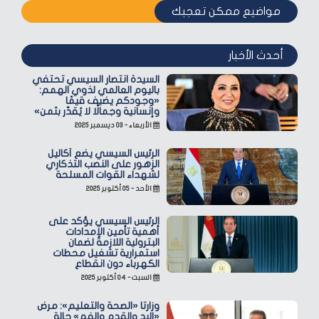
مواضيع ممكن تعجبك
أحدث الأخبار
السيدة انتصار السيسي تحتفي
باليوم العالمي لذوي الهمم:
«وجودكم يضيف قيمًا
وإنسانية وجمالًا لا يُقدّر بثمن»
الأربعاء - ٠٣ ديسمبر ٢٠٢٥
الرئيس السيسي يضع أكاليل
الزهور على النصب التذكاري
لشهداء القوات المسلحة
الأحد - ٠٥ أكتوبر ٢٠٢٥
الرئيس السيسي يؤكد على
أهمية تأمين الإمدادات
البترولية اللازمة لضمان
استمرارية تشغيل محطات
الكهرباء دون انقطاع
السبت - ٠٤ أكتوبر ٢٠٢٥
وزارتا «الصحة والتعليم»: مرض
«اليد والقدم والفم» حالة