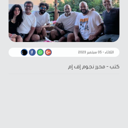
الثلاثاء - ٠٥ سبتمبر ٢٠٢٣
كتب -
محرر نجوم إف إم