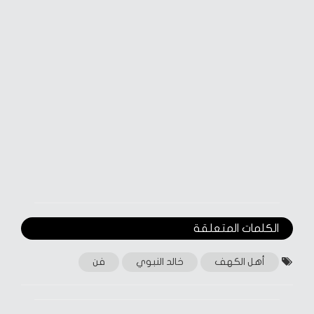
الكلمات المتعلقة‎
أهل الكهف
خالد النبوي
فن