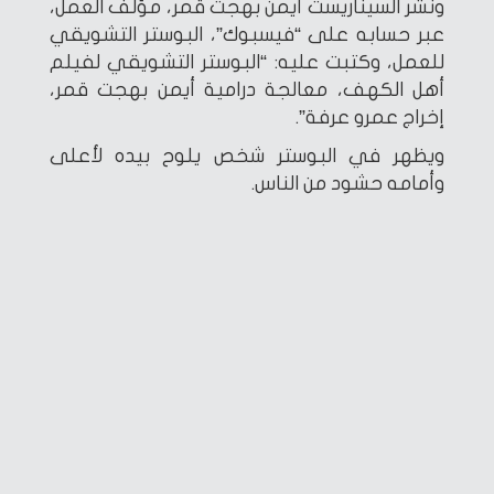
ونشر السيناريست أيمن بهجت قمر، مؤلف العمل،
عبر حسابه على “فيسبوك”، البوستر التشويقي
للعمل، وكتبت عليه: “البوستر التشويقي لفيلم
أهل الكهف، معالجة درامية أيمن بهجت قمر،
إخراج عمرو عرفة”.
ويظهر في البوستر شخص يلوح بيده لأعلى
وأمامه حشود من الناس.