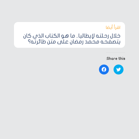
اقرأ أيضا‎
خلال رحلته لإيطاليا.. ما هو الكتاب الذي كان
يتصفحه محمد رمضان على متن طائرته؟
Share this:
Click
Click
to
to
share
share
on
on
Facebook
Twitter
(Opens
(Opens
in
in
new
new
window)
window)