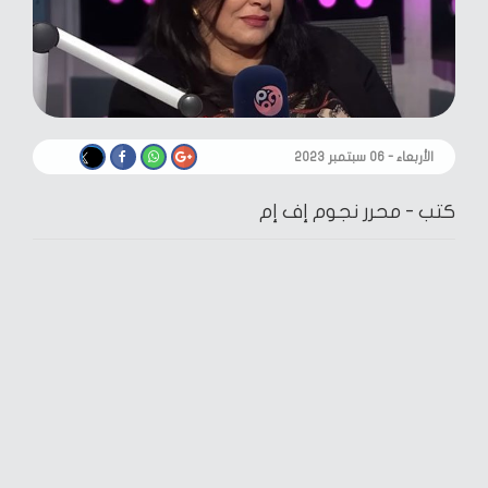
الأربعاء - ٠٦ سبتمبر ٢٠٢٣
كتب -
محرر نجوم إف إم