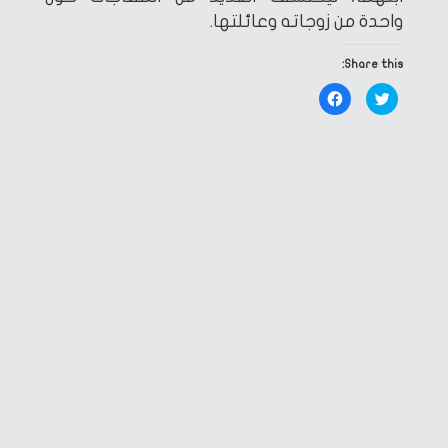
واحدة من زوجاته وعائلتها.
Share this:
Click
Click
to
to
share
share
on
on
Facebook
Twitter
(Opens
(Opens
in
in
new
new
window)
window)