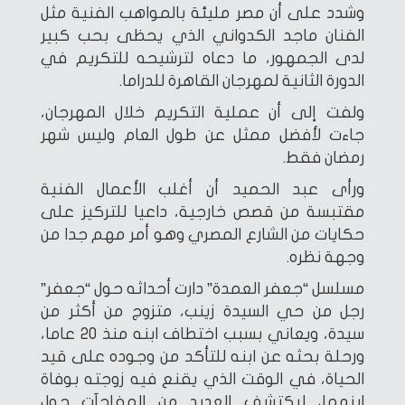
وشدد على أن مصر مليئة بالمواهب الفنية مثل
الفنان ماجد الكدواني الذي يحظى بحب كبير
لدى الجمهور، ما دعاه لترشيحه للتكريم في
الدورة الثانية لمهرجان القاهرة للدراما.
ولفت إلى أن عملية التكريم خلال المهرجان،
جاءت لأفضل ممثل عن طول العام وليس شهر
رمضان فقط.
ورأى عبد الحميد أن أغلب الأعمال الفنية
مقتبسة من قصص خارجية، داعيا للتركيز على
حكايات من الشارع المصري وهو أمر مهم جدا من
وجهة نظره.
مسلسل “جعفر العمدة” دارت أحداثه حول “جعفر”
رجل من حي السيدة زينب، متزوج من أكثر من
سيدة، ويعاني بسبب اختطاف ابنه منذ 20 عاما،
ورحلة بحثه عن ابنه للتأكد من وجوده على قيد
الحياة، في الوقت الذي يقنع فيه زوجته بوفاة
ابنهما، ليكتشف العديد من المفاجآت حول