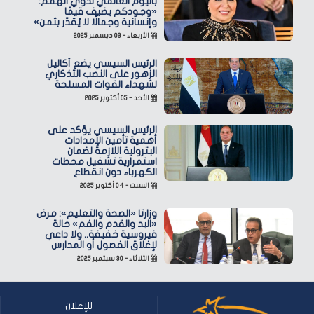
باليوم العالمي لذوي الهمم:
«وجودكم يضيف قيمًا
وإنسانية وجمالًا لا يُقدّر بثمن»
الأربعاء - ٠٣ ديسمبر ٢٠٢٥
الرئيس السيسي يضع أكاليل
الزهور على النصب التذكاري
لشهداء القوات المسلحة
الأحد - ٠٥ أكتوبر ٢٠٢٥
الرئيس السيسي يؤكد على
أهمية تأمين الإمدادات
البترولية اللازمة لضمان
استمرارية تشغيل محطات
الكهرباء دون انقطاع
السبت - ٠٤ أكتوبر ٢٠٢٥
وزارتا «الصحة والتعليم»: مرض
«اليد والقدم والفم» حالة
فيروسية خفيفة.. ولا داعي
لإغلاق الفصول أو المدارس
الثلاثاء - ٣٠ سبتمبر ٢٠٢٥
للإعلان