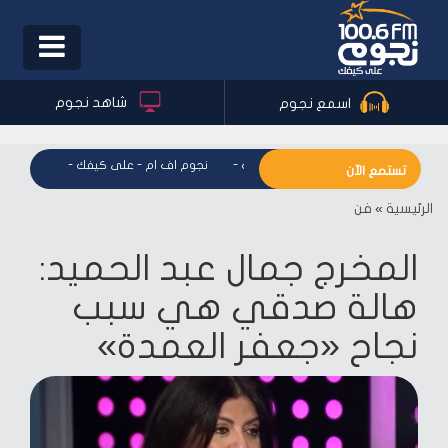
Toggle
igation
شاهد نجوم
اسمع نجوم
نجوم اف ام - على كيفك
-
نجوم اف ام - على كيفك
-
نجوم اف ا
تستمع الآن
الرئيسية
»
فن
المخرج جمال عبد الحميد:
هالة صدقي هي سبب
نجاح «جعفر العمدة»