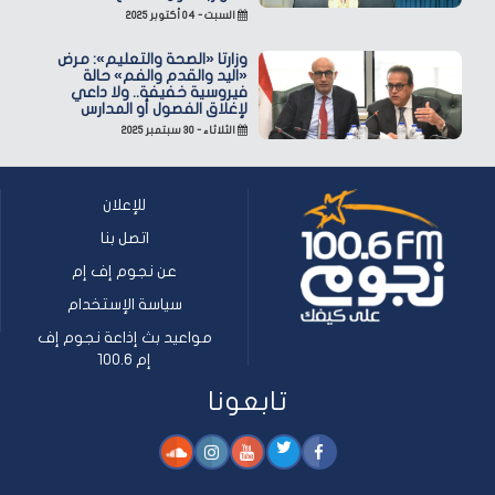
السبت - ٠٤ أكتوبر ٢٠٢٥
وزارتا «الصحة والتعليم»: مرض
«اليد والقدم والفم» حالة
فيروسية خفيفة.. ولا داعي
لإغلاق الفصول أو المدارس
الثلاثاء - ٣٠ سبتمبر ٢٠٢٥
للإعلان
اتصل بنا
عن نجوم إف إم
سياسة الإستخدام
مواعيد بث إذاعة نجوم إف
إم 100.6
تابعونا