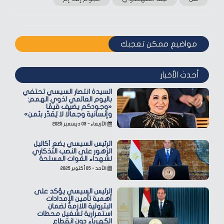
مواضيع ممكن تعجبك
أحدث الأخبار
السيدة انتصار السيسي تحتفي
باليوم العالمي لذوي الهمم:
«وجودكم يضيف قيمًا
وإنسانية وجمالًا لا يُقدّر بثمن»
الأربعاء - ٠٣ ديسمبر ٢٠٢٥
الرئيس السيسي يضع أكاليل
الزهور على النصب التذكاري
لشهداء القوات المسلحة
الأحد - ٠٥ أكتوبر ٢٠٢٥
الرئيس السيسي يؤكد على
أهمية تأمين الإمدادات
البترولية اللازمة لضمان
استمرارية تشغيل محطات
الكهرباء دون انقطاع