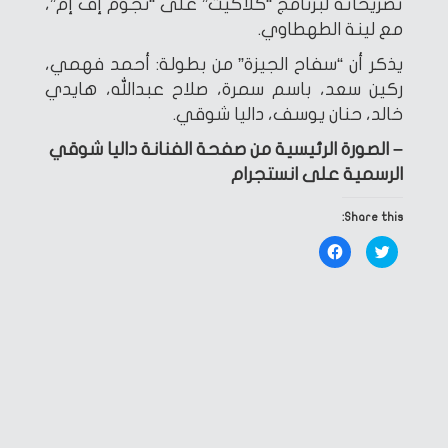
تصريحاته لبرنامج “كلاكيت” على “نجوم إف إم”،
مع لينة الطهطاوي.
يذكر أن “سفاح الجيزة” من بطولة: أحمد فهمي،
ركين سعد، باسم سمرة، صلاح عبدالله، هايدي
خالد، حنان يوسف، داليا شوقي.
– الصورة الرئيسية من صفحة الفنانة داليا شوقي
الرسمية على انستجرام
Share this:
Click
Click
to
to
share
share
on
on
Facebook
Twitter
(Opens
(Opens
in
in
new
new
window)
window)