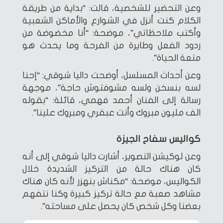
وعن التحضير للشخصية، قالت: “بداية من طريقة
الكلام كنت أنزل في الشوارع والأماكن الشعبية
وأكتب ملاحظاتي”، موضحة: “أنا مخضوضة من
ردود الفعل وطايرة من الفرحة وما يحدث هو
متعة الحياة”.
وعن أحداث المسلسل، أوضحت داليا شوقي: “إحنا
لسه بنسخن ولسه مشوفتوش حاجة”، موجهة
رسالة إلى الفنان أحمد فهمي، قائلة: “بقوله
الف مليون مبروك وأنت عبقري ومبروك علينا”.
كواليس سفاح الجيزة
وعن لوكيشن التصوير، أشارت داليا شوقي إلى أنه
كان هناك حالة من التركيز الشديدة خلال
الكواليس، موضحة: “مكناش بنهزر لأنه كان هناك
مشاهد صعبة مع حالة تركيز كبيرة وكنا نتفهم
بعضنا وكل شخص كان يحصل على مساحته”.