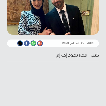
الثلاثاء - ٢٩ أغسطس ٢٠٢٣
كتب -
محرر نجوم إف إم