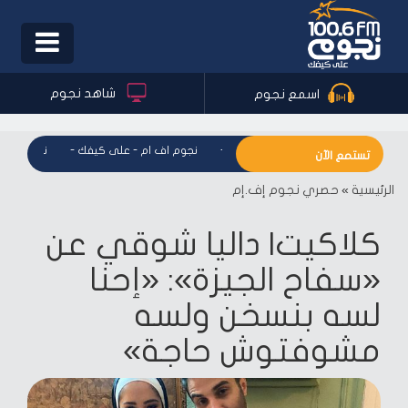
Toggle
igation
شاهد نجوم
اسمع نجوم
نجوم اف ام - على كيفك
-
نجوم اف ام - على كيفك
-
نجوم اف ام 
تستمع الآن
الرئيسية
»
حصري نجوم إف.إم
كلاكيت| داليا شوقي عن
«سفاح الجيزة»: «إحنا
لسه بنسخن ولسه
مشوفتوش حاجة»