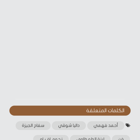
الكلمات المتعلقة‎
أحمد فهمي
داليا شوقي
سفاح الجيزة
فن
لينة الطهطاوي
نجوم إف إم