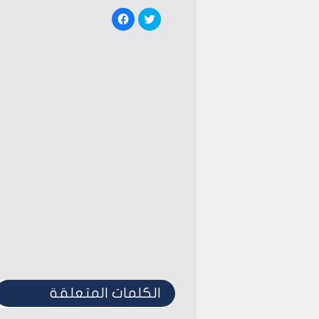
Click
Click
to
to
share
share
on
on
Facebook
Twitter
(Opens
(Opens
in
in
new
new
window)
window)
الكلمات المتعلقة‎