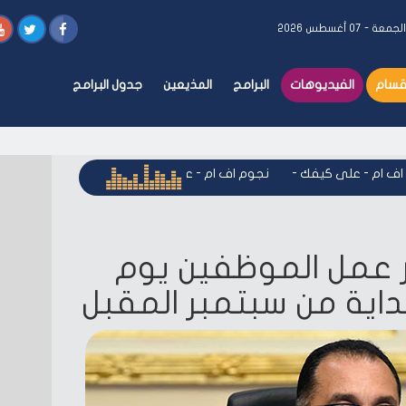
جمعة - ٠٧ أغسطس ٢٠٢٦
أقسام
الفيديوهات
البرامج
المذيعين
جدول البرامج
ام - على كيفك
-
نجوم اف ام - على كيفك
-
نجوم اف ام - على كي
رار عمل الموظفين يوم
بداية من سبتمبر المقبل