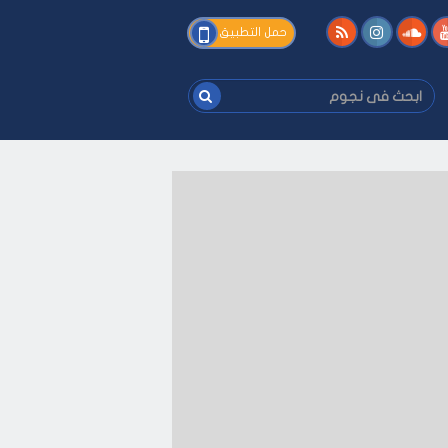
فى
حمل التطبيق
نجوم
ابحث
فى
نجوم
فك
-