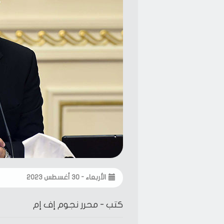
الأربعاء - ٣٠ أغسطس ٢٠٢٣
كتب -
محرر نجوم إف إم