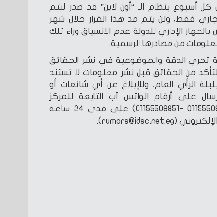
ل أسبوع بنظام الـ “أون لاين” قد صدر ليتم
ري فقط، ولن يتم مد هذا القرار خلال شهر
 بالجهاز الإداري للدولة عدم الانسياق وراء تلك
معلومات من مصادرها الرسمية.
فة تحري الدقة والموضوعية في نشر الحقائق
لتأكد من الحقائق قبل نشر معلومات لا تستند
لة الرأي العام، وللإبلاغ عن أي شائعات أو
ال على أرقام الواتس آب التابعة للمركز
الإعلامي لمجلس الوزراء (01155508688 -01155508851) على مدى 24 ساعة
rumors@idsc.net).