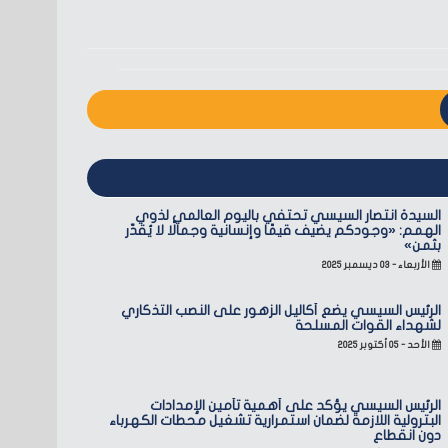
السيدة انتصار السيسي تحتفي باليوم العالمي لذوي
الهمم: «وجودكم يضيف قيمًا وإنسانية وجمالًا لا يُقدّر
بثمن»
الأربعاء - ٠٣ ديسمبر ٢٠٢٥
الرئيس السيسي يضع أكاليل الزهور على النصب التذكاري
لشهداء القوات المسلحة
الأحد - ٠٥ أكتوبر ٢٠٢٥
الرئيس السيسي يؤكد على أهمية تأمين الإمدادات
البترولية اللازمة لضمان استمرارية تشغيل محطات الكهرباء
دون انقطاع