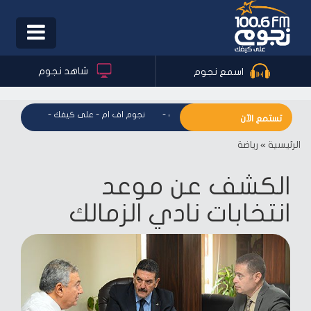
Toggle
igation
شاهد نجوم
اسمع نجوم
نجوم اف ام - على كيفك
-
نجوم اف ام - على كيفك
-
نجوم اف ا
تستمع الآن
الرئيسية
»
رياضة
الكشف عن موعد
انتخابات نادي الزمالك