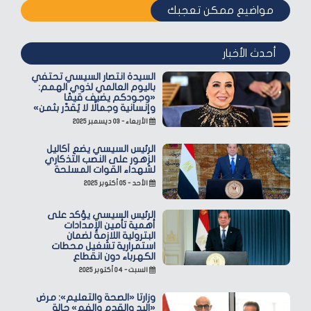
مواضيع ممكن تعجبك
أحدث الأخبار
السيدة انتصار السيسي تحتفي
باليوم العالمي لذوي الهمم:
«وجودكم يضيف قيمًا
وإنسانية وجمالًا لا يُقدّر بثمن»
الأربعاء - ٠٣ ديسمبر ٢٠٢٥
الرئيس السيسي يضع أكاليل
الزهور على النصب التذكاري
لشهداء القوات المسلحة
الأحد - ٠٥ أكتوبر ٢٠٢٥
الرئيس السيسي يؤكد على
أهمية تأمين الإمدادات
البترولية اللازمة لضمان
استمرارية تشغيل محطات
الكهرباء دون انقطاع
السبت - ٠٤ أكتوبر ٢٠٢٥
وزارتا «الصحة والتعليم»: مرض
«اليد والقدم والفم» حالة