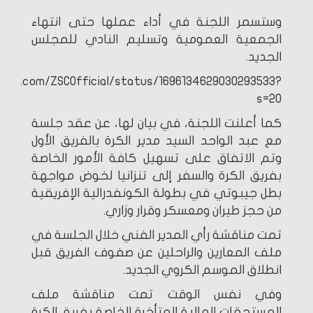
وستسمر اللجنة في أداء عملها حتى انتهاء
الجمعية العمومية وتسليم النادي للمجلس
الجديد.
tter.com/ZSCOfficial/status/1696134629030293533?
s=20
كما أعلنت اللجنة، في بيان لها، عن عقد جلسة
مع عبد الواحد السيد مدير الكرة بالفريق الأول
وتم الاتفاق على تسهيل كافة الأمور الخاصة
بفريق الكرة والسفر إلى تنزانيا لخوض مواجهة
بطل جيبوتي في بطولة الكونفدرالية الإفريقية
من حجز طيران ومعسكر وقرار وزاري.
تمت مناقشة رأي المدير الفني خلال الجلسة في
ملف المعارين والراحلين عن صفوف الفريق قبل
انطلاق الموسم الكروي الجديد.
وفي نفس الوقت تمت مناقشة ملف
المستحقات المالية المتأخرة الخاصة بفريق الكرة