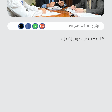
الإثنين - ٢٨ أغسطس ٢٠٢٣
كتب -
محر نجوم إف إم