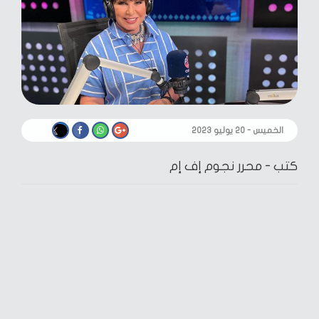
الخميس - ٢٠ يوليو ٢٠٢٣
كتب -
محرر نجوم إف إم