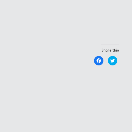
Share this:
Click
Click
to
to
share
share
on
on
Facebook
Twitter
(Opens
(Opens
in
in
new
new
window)
window)