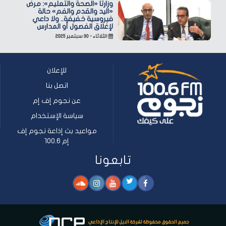
وزارتا «الصحة والتعليم»: مرض
«اليد والقدم والفم» حالة
فيروسية خفيفة.. ولا داعي
لإغلاق الفصول أو المدارس
الثلاثاء - ٣٠ سبتمبر ٢٠٢٥
للإعلان
اتصل بنا
عن نجوم إف إم
سياسة الإستخدام
مواعيد بث إذاعة نجوم إف
إم 100.6
تابعونا
جميع الحقوق محفوظة لشركة النيل للإنتاج الإذاعي