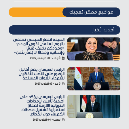
مواضيع ممكن تعجبك
أحدث الأخبار
السيدة انتصار السيسي تحتفي
باليوم العالمي لذوي الهمم:
«وجودكم يضيف قيمًا
وإنسانية وجمالًا لا يُقدّر بثمن»
الأربعاء - ٠٣ ديسمبر ٢٠٢٥
الرئيس السيسي يضع أكاليل
الزهور على النصب التذكاري
لشهداء القوات المسلحة
الأحد - ٠٥ أكتوبر ٢٠٢٥
الرئيس السيسي يؤكد على
أهمية تأمين الإمدادات
البترولية اللازمة لضمان
استمرارية تشغيل محطات
الكهرباء دون انقطاع
السبت - ٠٤ أكتوبر ٢٠٢٥