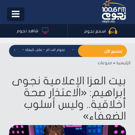
Toggle
igation
شاهد نجوم
اسمع نجوم
نجوم اف ام - على كيفك
-
نجوم اف ام - على كيفك
-
نجوم اف ام
تستمع الآن
الرئيسية
»
منوعات
بيت العز| الإعلامية نجوى
إبراهيم: «الاعتذار صحة
أخلاقية.. وليس أسلوب
الضعفاء»