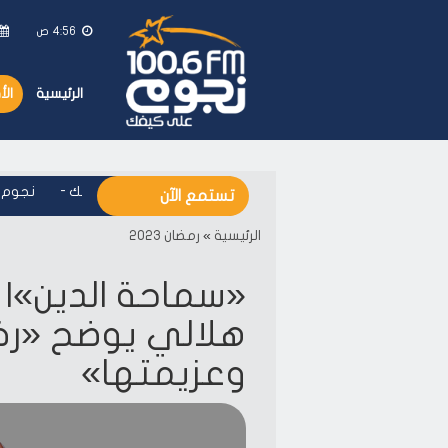
4:56 ص
الرئيسية
ال
نجوم اف ام - على كيفك
-
نجوم اف 
تستمع الآن
الرئيسية
»
رمضان 2023
«سماحة الدين»| 
هلالي يوضح «رخ
وعزيمتها»