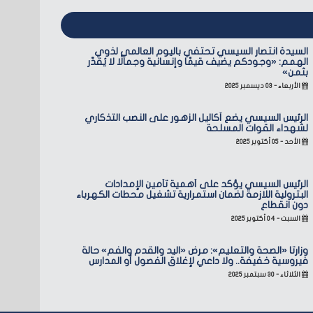
السيدة انتصار السيسي تحتفي باليوم العالمي لذوي
الهمم: «وجودكم يضيف قيمًا وإنسانية وجمالًا لا يُقدّر
بثمن»
الأربعاء - ٠٣ ديسمبر ٢٠٢٥
الرئيس السيسي يضع أكاليل الزهور على النصب التذكاري
لشهداء القوات المسلحة
الأحد - ٠٥ أكتوبر ٢٠٢٥
الرئيس السيسي يؤكد على أهمية تأمين الإمدادات
البترولية اللازمة لضمان استمرارية تشغيل محطات الكهرباء
دون انقطاع
السبت - ٠٤ أكتوبر ٢٠٢٥
وزارتا «الصحة والتعليم»: مرض «اليد والقدم والفم» حالة
فيروسية خفيفة.. ولا داعي لإغلاق الفصول أو المدارس
الثلاثاء - ٣٠ سبتمبر ٢٠٢٥