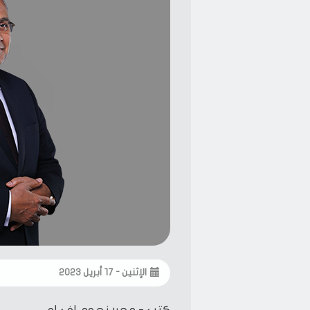
الإثنين - ١٧ أبريل ٢٠٢٣