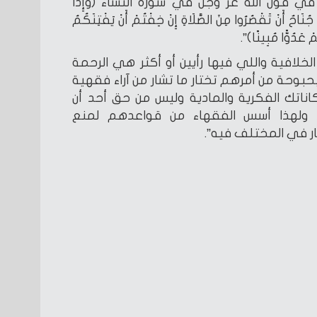
ي قول الله عز وجل في سورة النساء (وَإِذَا
نَاحٌ أَنْ تَقْصُرُوا مِنَ الصَّلَاةِ إِنْ خِفْتُمْ أَنْ يَفْتِنَكُمُ
مْ عَدُوًّا مُبِينًا)”.
لخلافية واللي فيها رأيين أو أكثر هي الرحمة
بوحة من أمرهم تختار ما تشار من آراء فقهية
اتك الفكرية والمادية وليس من حق أحد أن
، ولهذا أسس الفقهاء من قواعدهم لمنع
كار في المختلف فيه”.