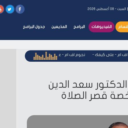
السبت - ٠٨ أغسطس ٢٠٢٦
أقسام
الفيديوهات
البرامج
المذيعين
جدول البرامج
ام - على كيفك
-
نجوم اف ام - على كيفك
-
نجوم اف ام - على كي
الدكتور سعد الدين
صة قصر الصلاة