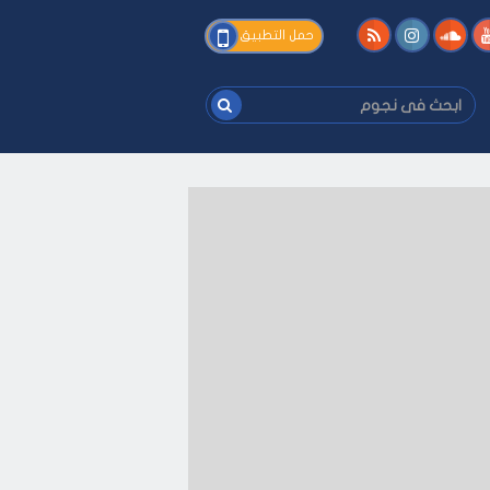
فى
حمل التطبيق
نجوم
ابحث
فى
نجوم
فك
-