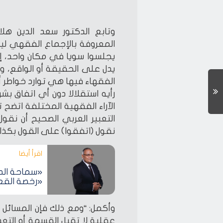
وتابع الدكتور سعد الدين هلا
المعروفة بالإجماع الفقهي ل
يجلسوا سويا في مكان واحد، إذن
يدل على الحقيقة أو الواقع، و
الفقهاء فيها هي توارد خواطر أ
رأيه استقلالا دون أي اتفاق بش
الآراء الفقهية المختلفة اتضح 
التعبير العربي الصحيح أن نقول
نقول (اتفقوا) على القول بكذا”
اقرأ أيضا‎
«سماحة الدي
«رخصة القع
وأكمل: “ومع ذلك فإن المسائل ا
عقلية لا تقبل القسمة أو التعد