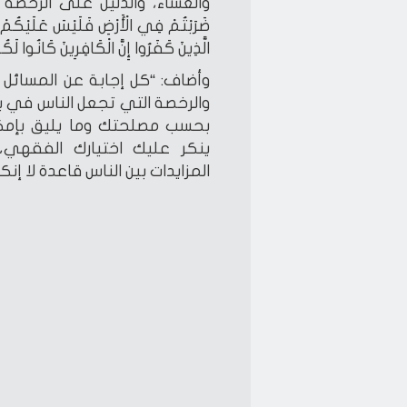
والعشاء، والدليل على الرخصة ف
ضَرَبْتُمْ فِي الْأَرْضِ فَلَيْسَ عَلَيْكُمْ جُ
الَّذِينَ كَفَرُوا إِنَّ الْكَافِرِينَ كَانُوا لَكُ
وأضاف: “كل إجابة عن المسائل ا
والرخصة التي تجعل الناس في بح
بحسب مصلحتك وما يليق بإمكان
ينكر عليك اختيارك الفقهي
المزايدات بين الناس قاعدة لا إن