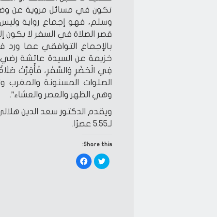
تكون في مسائل مروية عن وضع
وسلم، فهو إجماع رواية وليس
قصر الصلاة في السفر لا يكون إل
بالإجماع التوافقي عما ورد ف
خزيمة عن السيدة عائشة رضي الله عنها،
فِي الْحَضَرِ وَالسَّفَرِ، فَأُقِرَّتْ صَل
الصلوات المسنونة والمغرب وال
وهي الظهر والعصر والعشاء”.
لـ5.55 عصرًا.
Share this:
Click
Click
to
to
share
share
on
on
Facebook
Twitter
(Opens
(Opens
in
in
new
new
window)
window)