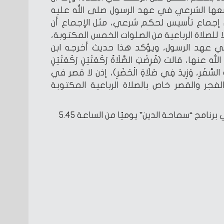
ها الشرعي في عهد الرسول صلى الله عليه
 إجماع تأسيس لحكم شرعي، مثل الإجماع أن
ا للصلاة الرباعية من الصلوات الخمس المكتوبة،
ي عهد الرسول، ويؤكد هذا حديث أخرجه ابن
 قالت (فُرِضَتِ الصَّلَاةُ رَكْعَتَيْنِ رَكْعَتَيْنِ
َاةُ السَّفَرِ، وَزِيدَ فِي صَلَاةِ الْحَضَرِ)، إذن لا قصر في
فجر والقصر خاص بالصلاة الرباعية المكتوبة
ويقدم الدكتور سعد الدين هلالي برنامج “سماحة الدين” يوميًا من الساعة 5.45