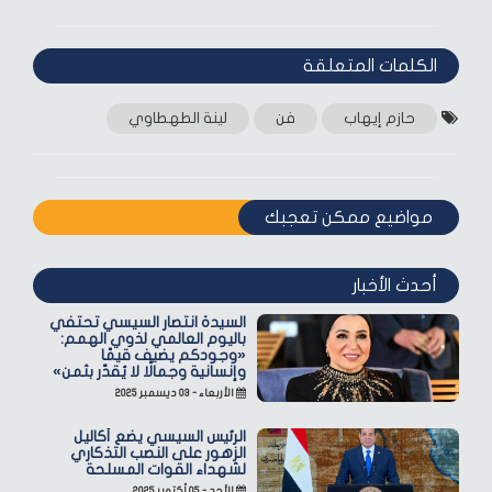
الكلمات المتعلقة‎
حازم إيهاب
فن
لينة الطهطاوي
مواضيع ممكن تعجبك
أحدث الأخبار
السيدة انتصار السيسي تحتفي
باليوم العالمي لذوي الهمم:
«وجودكم يضيف قيمًا
وإنسانية وجمالًا لا يُقدّر بثمن»
الأربعاء - ٠٣ ديسمبر ٢٠٢٥
الرئيس السيسي يضع أكاليل
الزهور على النصب التذكاري
لشهداء القوات المسلحة
الأحد - ٠٥ أكتوبر ٢٠٢٥