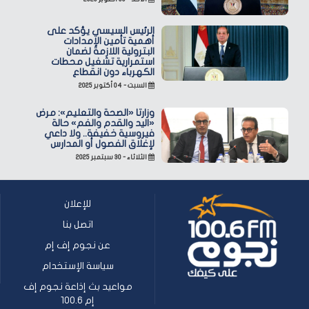
الرئيس السيسي يؤكد على
أهمية تأمين الإمدادات
البترولية اللازمة لضمان
استمرارية تشغيل محطات
الكهرباء دون انقطاع
السبت - ٠٤ أكتوبر ٢٠٢٥
وزارتا «الصحة والتعليم»: مرض
«اليد والقدم والفم» حالة
فيروسية خفيفة.. ولا داعي
لإغلاق الفصول أو المدارس
الثلاثاء - ٣٠ سبتمبر ٢٠٢٥
للإعلان
اتصل بنا
عن نجوم إف إم
سياسة الإستخدام
مواعيد بث إذاعة نجوم إف
إم 100.6