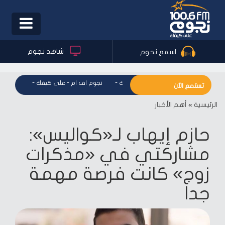
Toggle
igation
شاهد نجوم
اسمع نجوم
نجوم اف ام - على كيفك
-
نجوم اف ام - على كيفك
-
نجوم اف 
تستمع الآن
الرئيسية
»
أهم الأخبار
حازم إيهاب لـ«كواليس»:
مشاركتي في «مذكرات
زوج» كانت فرصة مهمة
جدا