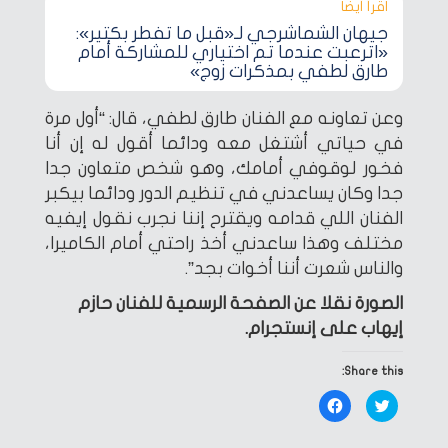
اقرأ أيضا‎
جيهان الشماشرجي لـ«قبل ما تفطر بكتير»:
«اترعبت عندما تم اختياري للمشاركة أمام
طارق لطفي بمذكرات زوج»
وعن تعاونه مع الفنان طارق لطفي، قال: “أول مرة
في حياتي أشتغل معه ودائما أقول له إن أنا
فخور لوقوفي أمامك، وهو شخص متعاون جدا
جدا وكان يساعدني في تنظيم الدور ودائما بيكبر
الفنان اللي قدامه ويقترح إننا نجرب نقول إيفيه
مختلف وهذا ساعدني أخذ راحتي أمام الكاميرا،
والناس شعرت أننا أخوات بجد”.
الصورة نقلا عن الصفحة الرسمية للفنان حازم
إيهاب على إنستجرام.
Share this:
Click
Click
to
to
share
share
on
on