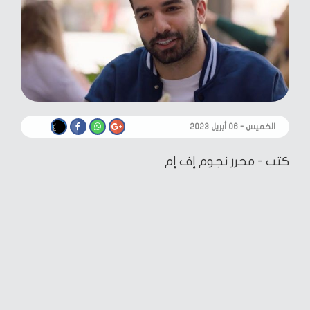
الخميس - ٠٦ أبريل ٢٠٢٣
كتب -
محرر نجوم إف إم