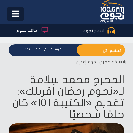
Toggle
igation
شاهد نجوم
اسمع نجوم
نجوم اف ام - على كيفك
-
نجوم اف ام - على كيفك
-
نجوم اف ا
تستمع الآن
الرئيسية
»
حصري نجوم إف.إم
المخرج محمد سلامة
لـ«نجوم رمضان أقربلك»:
تقديم «الكتيبة 101» كان
حلمًا شخصيًا