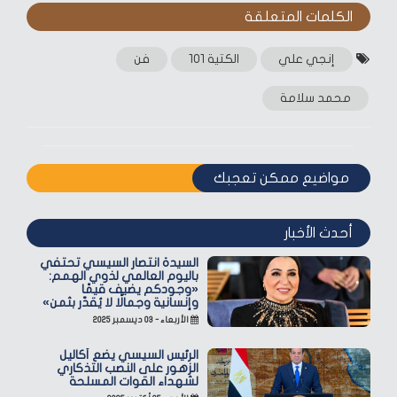
الكلمات المتعلقة‎
إنجي علي
الكتية 101
فن
محمد سلامة
مواضيع ممكن تعجبك
أحدث الأخبار
السيدة انتصار السيسي تحتفي
باليوم العالمي لذوي الهمم:
«وجودكم يضيف قيمًا
وإنسانية وجمالًا لا يُقدّر بثمن»
الأربعاء - ٠٣ ديسمبر ٢٠٢٥
الرئيس السيسي يضع أكاليل
الزهور على النصب التذكاري
لشهداء القوات المسلحة