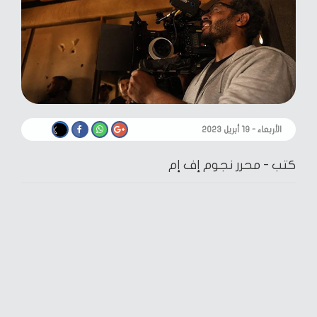
الأربعاء - ١٩ أبريل ٢٠٢٣
كتب -
محرر نجوم إف إم