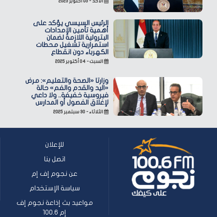
الأحد - ٠٥ أكتوبر ٢٠٢٥
الرئيس السيسي يؤكد على
أهمية تأمين الإمدادات
البترولية اللازمة لضمان
استمرارية تشغيل محطات
الكهرباء دون انقطاع
السبت - ٠٤ أكتوبر ٢٠٢٥
وزارتا «الصحة والتعليم»: مرض
«اليد والقدم والفم» حالة
فيروسية خفيفة.. ولا داعي
لإغلاق الفصول أو المدارس
الثلاثاء - ٣٠ سبتمبر ٢٠٢٥
للإعلان
اتصل بنا
عن نجوم إف إم
سياسة الإستخدام
مواعيد بث إذاعة نجوم إف
إم 100.6