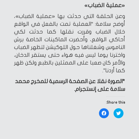
«عملية الضباب»
وعن الحلقة التي حدثت بها «عملية الضباب»،
أوضح سلامة: “العملية تمت بالفعل في الواقع
خلال الضباب وقررت نقلها كما حدثت لكي
أحاكي الواقع، وأحضرت الماكينات الخاصة برش
الناموس وشغلناها حول اللوكيشن لتظهر الضباب
واخترنا يوما ليس فيه هواء حتى يستقر الدخان،
والأمر كان صعبا على الممثلين بالطبع ولكن ظهر
كما أردنا”.
*الصورة نقلا عن الصفحة الرسمية للمخرج محمد
سلامة على إنستجرام.
Share this:
Click
Click
to
to
share
share
on
on
Facebook
Twitter
(Opens
(Opens
in
in
new
new