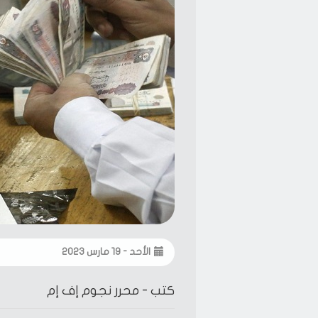
الأحد - ١٩ مارس ٢٠٢٣
كتب -
محرر نجوم إف إم