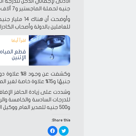
جنيه لحملة الماجستير و7 آلاف جنيه لحملة الدكتوراة.
وأوضحت أن هناك
للعاملين بالدولة وأصحاب الكادرا
اقرأ أيضا‎
الإثنين
جنيهًا و15% علاوة خاصة لغير المخاطبين بحد أدنى 125 جنيهًا.
و500 جنيه للمدير العام ووكيل الوزارة ووكيل أول الوزارة.
Share this:
Click
Click
to
to