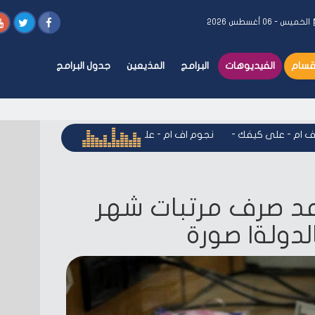
الخميس - ٠٦ أغسطس ٢٠٢٦
أقسام
الفيديوهات
البرامج
المذيعين
جدول البرامج
 - على كيفك
-
نجوم اف ام - على كيفك
-
نجوم اف ام - على كيف
عد صرف مرتبات شهر
لدولة| صورة