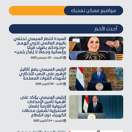
مواضيع ممكن تعجبك
أحدث الأخبار
السيدة انتصار السيسي تحتفي
باليوم العالمي لذوي الهمم:
«وجودكم يضيف قيمًا
وإنسانية وجمالًا لا يُقدّر بثمن»
الأربعاء - ٠٣ ديسمبر ٢٠٢٥
الرئيس السيسي يضع أكاليل
الزهور على النصب التذكاري
لشهداء القوات المسلحة
الأحد - ٠٥ أكتوبر ٢٠٢٥
الرئيس السيسي يؤكد على
أهمية تأمين الإمدادات
البترولية اللازمة لضمان
استمرارية تشغيل محطات
الكهرباء دون انقطاع
السبت - ٠٤ أكتوبر ٢٠٢٥