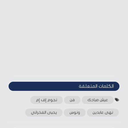
الكلمات المتعلقة‎
عيش صباحك
فن
نجوم إف إم
نهى عابدين
ونوس
يحيى الفخراني