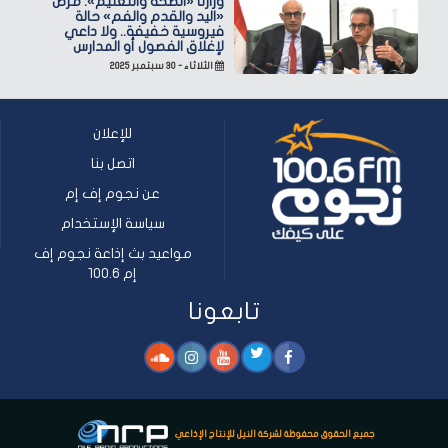
وزارتا «الصحة والتعليم»: مرض
«اليد والقدم والفم» حالة
فيروسية خفيفة.. ولا داعي
لإغلاق الفصول أو المدارس
الثلاثاء - ٣٠ سبتمبر ٢٠٢٥
للإعلان
اتصل بنا
عن نجوم إف إم
سياسة الإستخدام
مواعيد بث إذاعة نجوم إف
إم 100.6
تابعونا
جميع الحقوق محفوظة لشركة النيل للإنتاج الإذاعي