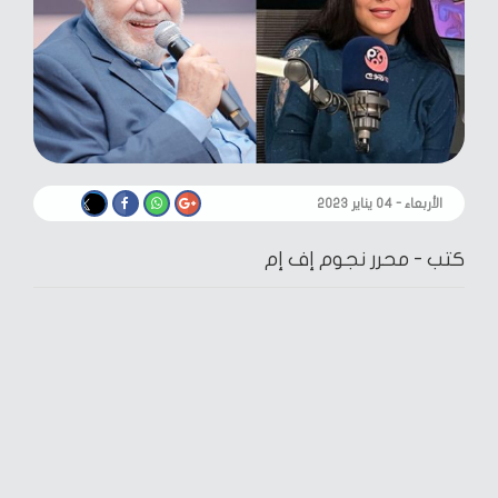
الأربعاء - ٠٤ يناير ٢٠٢٣
كتب -
محرر نجوم إف إم