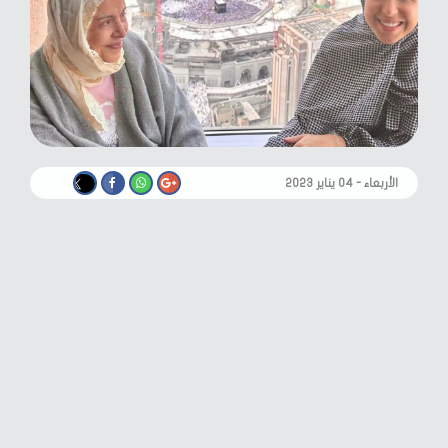
الأربعاء - ٠٤ يناير ٢٠٢٣