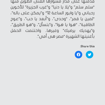
قدمتها على مدار مشوارها الفنى الطويل منها
“سلم سلم” و”يلا يا دنيا” و”غرب الجزيرة” للأخوين
رحباني و”يا وابور الساعة 12″ و”يمكن على باله”،
“لمين يا قمر”، “وحدى”، و”أبعد يا حب”، و”عوج
الطاقية”، “هوا يا هوا”، و”بتسأل”، و”هو الطريق”،
و”يهديك يرضيك” وغيرها.. واختتمت الحفل
بأغنيتها الشهيرة “مصر هى أمي”.
Share this:
Click
Click
to
to
share
share
on
on
Facebook
Twitter
(Opens
(Opens
in
in
new
new
window)
window)