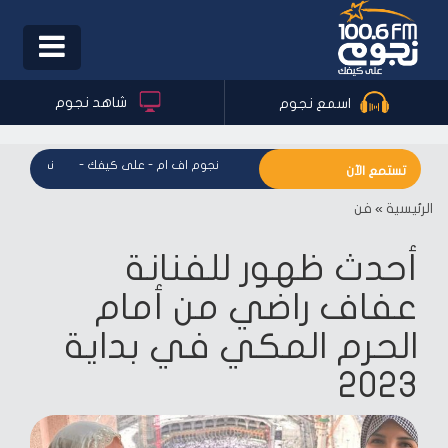
Toggle
igation
شاهد نجوم
اسمع نجوم
نجوم اف ام - على كيفك
-
نجوم اف ام - على كيفك
-
نجوم اف ام -
تستمع الآن
الرئيسية
»
فن
أحدث ظهور للفنانة
عفاف راضي من أمام
الحرم المكي في بداية
2023