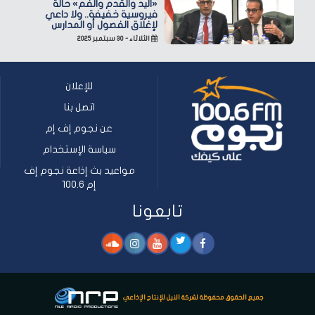
«اليد والقدم والفم» حالة
فيروسية خفيفة.. ولا داعي
لإغلاق الفصول أو المدارس
الثلاثاء - ٣٠ سبتمبر ٢٠٢٥
للإعلان
اتصل بنا
عن نجوم إف إم
سياسة الإستخدام
مواعيد بث إذاعة نجوم إف
إم 100.6
تابعونا
جميع الحقوق محفوظة لشركة النيل للإنتاج الإذاعي