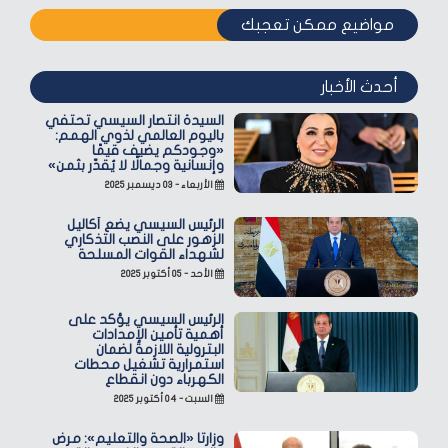
مواضيع ممكن تعجبك
أحدث الأخبار
السيدة انتصار السيسي تحتفي
باليوم العالمي لذوي الهمم:
«وجودكم يضيف قيمًا
وإنسانية وجمالًا لا يُقدّر بثمن»
الأربعاء - ٠٣ ديسمبر ٢٠٢٥
الرئيس السيسي يضع أكاليل
الزهور على النصب التذكاري
لشهداء القوات المسلحة
الأحد - ٠٥ أكتوبر ٢٠٢٥
الرئيس السيسي يؤكد على
أهمية تأمين الإمدادات
البترولية اللازمة لضمان
استمرارية تشغيل محطات
الكهرباء دون انقطاع
السبت - ٠٤ أكتوبر ٢٠٢٥
وزارتا «الصحة والتعليم»: مرض