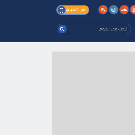
فى
حمل التطبيق
نجوم
ابحث
فى
نجوم
ك
-