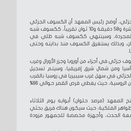
زئي، أوضح رئيس المعهد أن الكسوف الجزئي
للشمس سيبدأ في الساعة العاشرة و58 دقيقة و10 ثوان تقريباً، ككسوف شبه
ن المجردة، وسينتهي ككسوف شبه ظلي في
ة الثالثة ودقيقتين و8 ثوان، وبذلك يستغرق الكسوف منذ بدايته وحتى
ف جزئي في أجزاء من أوروبا وجزر الأورال وغرب
آسيا ومن شمال شرق إفريقيا، وسيتم تسجيل
جزئي في سهل غرب سيبيريا في روسيا بالقرب
من نيجنفارتوفسك، إحدى المدن الروسية، حيث يغطي قرص القمر حوالي 86%
 المعهد (مرصد حلوان) أبوابه يوم الثلاثاء
لظواهر الفلكية، حيث سيكون هناك فريق بحثي
ابعة الحدث، وأجهزة مخصصة للجمهور مزودة