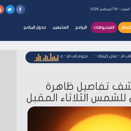
السبت - ٠٨ أغسطس ٢٠٢٦
أقسام
الفيديوهات
البرامج
المذيعين
جدول البرامج
م - على كيفك
-
نجوم اف ام - على كيفك
-
نجوم اف ام - على كيف
شف تفاصيل ظاهرة
لشمس الثلاثاء المقبل