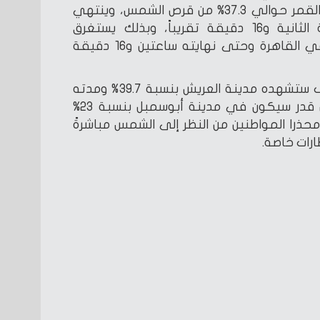
ظهرا تقريباً حيث يغطي قرص القمر حوالي 37.3% من قرص الشمس، وينتهي
الكسوف الجزئي في الساعة الثانية و16 دقيقة تقريباً، وبذلك يستغرق
الكسوف الجزئي منذ بدايته في القاهرة وحتى نهايته ساعتين و16 دقيقة
وأضاف أن أكبر قدر من الكسوف ستشهده مدينة العريش بنسبة 39.7% ومدته
نحو ساعتين و23 دقيقة، وأقل قدر سيكون في مدينة أبوسمبل بنسبة 23%
عة و59 دقيقة، محذرا المواطنين من النظر إلى الشمس مباشرةً
ارات خاصة.