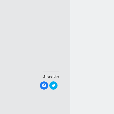
Share this:
Click
Click
to
to
share
share
on
on
Facebook
Twitter
(Opens
(Opens
in
in
new
new
window)
window)