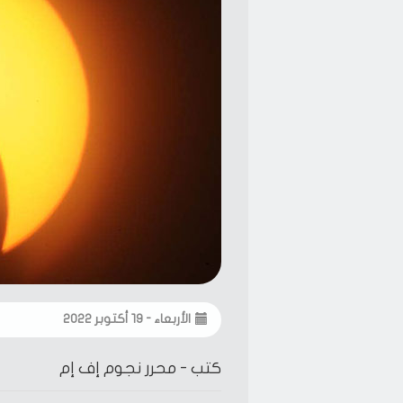
الأربعاء - ١٩ أكتوبر ٢٠٢٢
كتب -
محرر نجوم إف إم