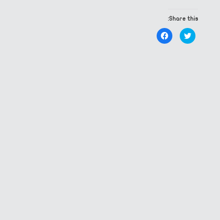
Share this:
Click
Click
to
to
share
share
on
on
Facebook
Twitter
(Opens
(Opens
in
in
new
new
window)
window)