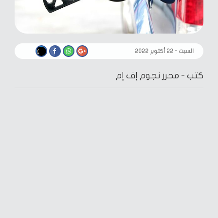
السبت - ٢٢ أكتوبر ٢٠٢٢
كتب -
محرر نجوم إف إم