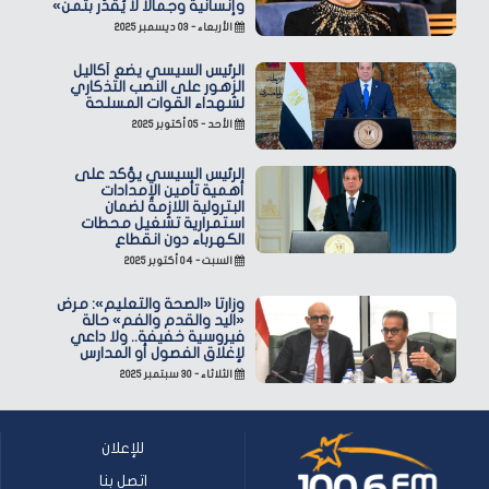
وإنسانية وجمالًا لا يُقدّر بثمن»
الأربعاء - ٠٣ ديسمبر ٢٠٢٥
الرئيس السيسي يضع أكاليل
الزهور على النصب التذكاري
لشهداء القوات المسلحة
الأحد - ٠٥ أكتوبر ٢٠٢٥
الرئيس السيسي يؤكد على
أهمية تأمين الإمدادات
البترولية اللازمة لضمان
استمرارية تشغيل محطات
الكهرباء دون انقطاع
السبت - ٠٤ أكتوبر ٢٠٢٥
وزارتا «الصحة والتعليم»: مرض
«اليد والقدم والفم» حالة
فيروسية خفيفة.. ولا داعي
لإغلاق الفصول أو المدارس
الثلاثاء - ٣٠ سبتمبر ٢٠٢٥
للإعلان
اتصل بنا