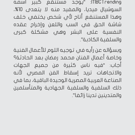
MBCTrending: “يوجد مستنقع كبير اسمه
السوشيال ميديا، والمفيد منه لا يتعدى 10%،
وهذا المستنقع أتاح لأي شخص يختفي خلف
شاشة الحق في السب واللعن وإخراج عقده
النفسية على البشر وهي مشكلة كبرى
والسلفية الكاذبة”.
وبسؤاله عن رأيه في توجيه اللوم للأعمال الفنية
وخاصة أعمال الفنان محمد رمضان بعد الحادثة؟
أجاب: “فيه ناس كثيرة من جميع الجهات
والاتجاهات تريد إسقاط الفن المصري لأنه
الصناعة العربية المصرية الوحيدة الباقية، بما في
ذلك السلفية والسلفية الجهادية والمتأسلمين
والمتدينين تدينا زائفا”.