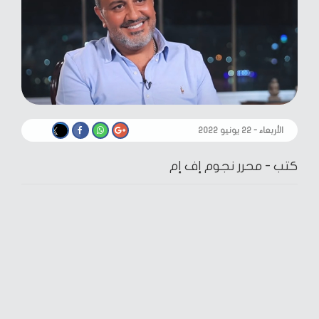
الأربعاء - ٢٢ يونيو ٢٠٢٢
كتب -
محرر نجوم إف إم