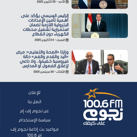
الأحد - ٠٥ أكتوبر ٢٠٢٥
الرئيس السيسي يؤكد على
أهمية تأمين الإمدادات
البترولية اللازمة لضمان
استمرارية تشغيل محطات
الكهرباء دون انقطاع
السبت - ٠٤ أكتوبر ٢٠٢٥
وزارتا «الصحة والتعليم»: مرض
«اليد والقدم والفم» حالة
فيروسية خفيفة.. ولا داعي
لإغلاق الفصول أو المدارس
الثلاثاء - ٣٠ سبتمبر ٢٠٢٥
للإعلان
اتصل بنا
عن نجوم إف إم
سياسة الإستخدام
مواعيد بث إذاعة نجوم إف
إم 100.6