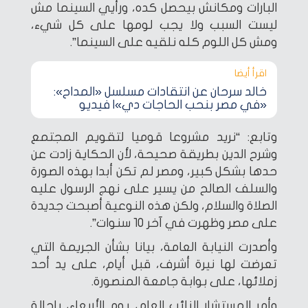
البارات ومكانش بيحصل كده، ورأيي السينما مش
ليست السبب ولا يجب لومها على كل شيء،
ومش كل اللوم كله نلقيه على السينما”.
اقرأ أيضا‎
خالد سرحان عن انتقادات مسلسل «المداح»:
«في مصر بنحب الحاجات دي»| فيديو
وتابع: “نريد مشروعا قوميا لتقويم المجتمع
وشرح الدين بطريقة صحيحة، لأن الحكاية زادت عن
حدها بشكل كبير، ومصر لم تكن أبدا بهذه الصورة
والسلف الصالح من يسير على نهج الرسول عليه
الصلاة والسلام، ولكن هذه النوعية أصبحت جديدة
على مصر وظهرت في آخر 10 سنوات”.
وأصدرت النيابة العامة، بيانا بشأن الجريمة التي
تعرضت لها نيرة أشرف، قبل أيام، على يد أحد
زملائها، على بوابة جامعة المنصورة.
وأمر المستشار النائب العام، يوم الأربعاء، بإحالة