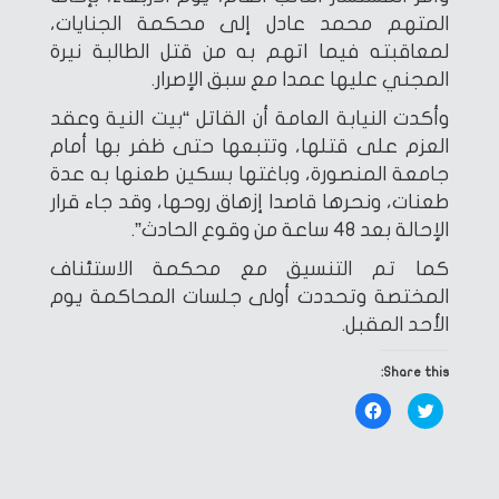
المتهم محمد عادل إلى محكمة الجنايات،
لمعاقبته فيما اتهم به من قتل الطالبة نيرة
المجني عليها عمدا مع سبق الإصرار.
وأكدت النيابة العامة أن القاتل “بيت النية وعقد
العزم على قتلها، وتتبعها حتى ظفر بها أمام
جامعة المنصورة، وباغتها بسكين طعنها به عدة
طعنات، ونحرها قاصدا إزهاق روحها، وقد جاء قرار
الإحالة بعد 48 ساعة من وقوع الحادث”.
كما تم التنسيق مع محكمة الاستئناف
المختصة وتحددت أولى جلسات المحاكمة يوم
الأحد المقبل.
Share this:
Click
Click
to
to
share
share
on
on
Facebook
Twitter
(Opens
(Opens
in
in