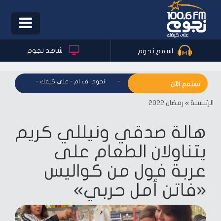
Toggle
igation
شاهد نجوم
اسمع نجوم
نجوم اف ام - على كيفك
-
نجوم اف ام - على كيفك
-
نجوم اف ام
تستمع الآن
الرئيسية
»
رمضان 2022
هالة صدقي ونيللي كريم
يتناولان الطعام على
عربة فول من كواليس
«فاتن أمل حربي»