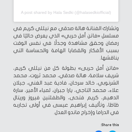
A post shared by Hala Sedki (@halasedkiofficial)
وتشارك الفنانة هالة صدقي مع نيللي كريم في
مسلسل «فاتن أمل حربي» الذي يعرض حاليًا في
رمضان وحقق مشاهدة وجدلًا في نفس الوقت
بسبب الأفكار والقضايا الهامة والحساسة التي
يناقشها.
«فاتن أمل حربى» بطولة كل من نيللي كريم،
شريف سلامة، هالة صدقي، محمد ثروت، محمد
الشرنوبي، خالد سرحان، فادية عبد الغني، جيلان
علاء، محمد التاجي، يارا جبران، لمياء الأمير، سارة
الدهيم، كريم فتحى، والطفلتين فيروز وريتال
ظاظا، وتأليف إبراهيم عيسى في أولى تجاربه
في الدراما وإخراج ماندو العدل.
Share this: