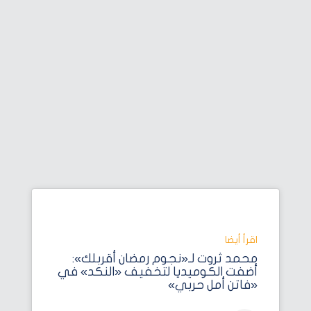
اقرأ أيضا‎
محمد ثروت لـ«نجوم رمضان أقربلك»:
أضفت الكوميديا لتخفيف «النكد» في
«فاتن أمل حربي»