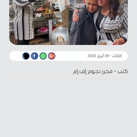
الثلاثاء - ٢٦ أبريل ٢٠٢٢
كتب -
محرر نجوم إف.إم