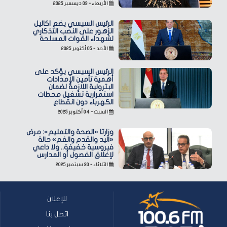
الأربعاء - ٠٣ ديسمبر ٢٠٢٥
الرئيس السيسي يضع أكاليل
الزهور على النصب التذكاري
لشهداء القوات المسلحة
الأحد - ٠٥ أكتوبر ٢٠٢٥
الرئيس السيسي يؤكد على
أهمية تأمين الإمدادات
البترولية اللازمة لضمان
استمرارية تشغيل محطات
الكهرباء دون انقطاع
السبت - ٠٤ أكتوبر ٢٠٢٥
وزارتا «الصحة والتعليم»: مرض
«اليد والقدم والفم» حالة
فيروسية خفيفة.. ولا داعي
لإغلاق الفصول أو المدارس
الثلاثاء - ٣٠ سبتمبر ٢٠٢٥
للإعلان
اتصل بنا