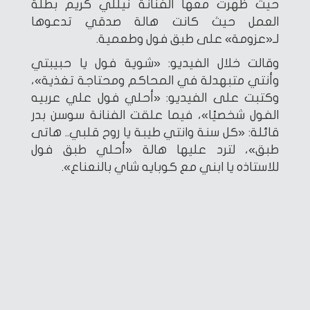
حيث ظهرت معها الفنانة نيللي كريم بطلة
العمل حيث كانت هالة صدقي تدعوها
لـ«عزومة» على طبق فول وطعمية.
وقالت خلال الفيديو: «شوية فول يا حبيبتي
وأنتي متبهدلة في المحاكم ومحتاجة تغذية»،
وكتبت على الفيديو: «أحلي فول علي عربيه
الفول شخصيًا»، فيما علقت الفنانة سوسن بدر
قائلة: «كل سنة وانتي طيبة يا روح قلبي.. هاتى
طبق»، لترد عليها هالة «أحلي طبق فول
للاستاذه يا ابني مع كوبايه شاي بالنعناع».