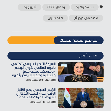
بسمة وهبة
رمضان 2022
شيرين رضا
مصطفى درويش
هند صبري
مواضيع ممكن تعجبك
أحدث الأخبار
السيدة انتصار السيسي تحتفي
باليوم العالمي لذوي الهمم:
«وجودكم يضيف قيمًا
وإنسانية وجمالًا لا يُقدّر بثمن»
الأربعاء - ٠٣ ديسمبر ٢٠٢٥
الرئيس السيسي يضع أكاليل
الزهور على النصب التذكاري
لشهداء القوات المسلحة
الأحد - ٠٥ أكتوبر ٢٠٢٥