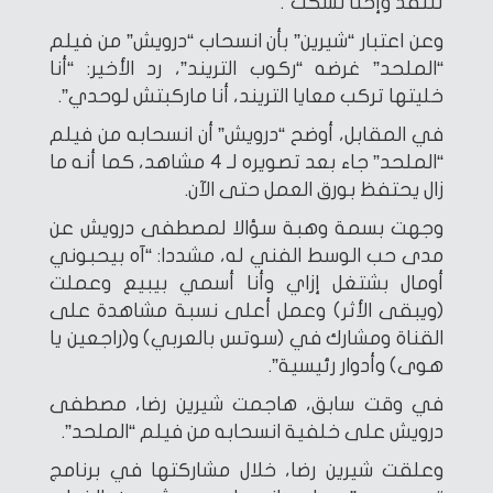
تنتقد وإحنا نسكت”.
وعن اعتبار “شيرين” بأن انسحاب “درويش” من فيلم
“الملحد” غرضه “ركوب التريند”، رد الأخير: “أنا
خليتها تركب معايا التريند، أنا ماركبتش لوحدي”.
في المقابل، أوضح “درويش” أن انسحابه من فيلم
“الملحد” جاء بعد تصويره لـ 4 مشاهد، كما أنه ما
زال يحتفظ بورق العمل حتى الآن.
وجهت بسمة وهبة سؤالا لمصطفى درويش عن
مدى حب الوسط الفني له، مشددا: “آه بيحبوني
أومال بشتغل إزاي وأنا أسمي بيبيع وعملت
(ويبقى الأثر) وعمل أعلى نسبة مشاهدة على
القناة ومشارك في (سوتس بالعربي) و(راجعين يا
هوى) وأدوار رئيسية”.
في وقت سابق، هاجمت شيرين رضا، مصطفى
درويش على خلفية انسحابه من فيلم “الملحد”.
وعلقت شيرين رضا، خلال مشاركتها في برنامج