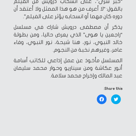
“حبر سري”، على انسحاب درويش من الفيلم
بالقول: “لا أعرف من هو هذا الممثل ولا أعتقد أن
دوره كان مهما أو انسحابه يؤثر على الفيلم”.
يذكر أن مصطفى درويش شارك في مسلسل
“راجعين يا هوى” الذي يعرض حاليا، ومن بطولة
خالد النبوي، نور، هنا شيحة، نور النبوي، وفاء
عامر، وغيرهم نخبة من النجوم.
المسلسل مأخوذ عن عمل إذاعي للكاتب أسامة
أنور عكاشة ومن سيناريو وحوار محمد سليمان
عبد المالك وإخراج محمد سلامة.
Share this:
Click
Click
to
to
share
share
on
on
Facebook
Twitter
(Opens
(Opens
in
in
new
new
window)
window)