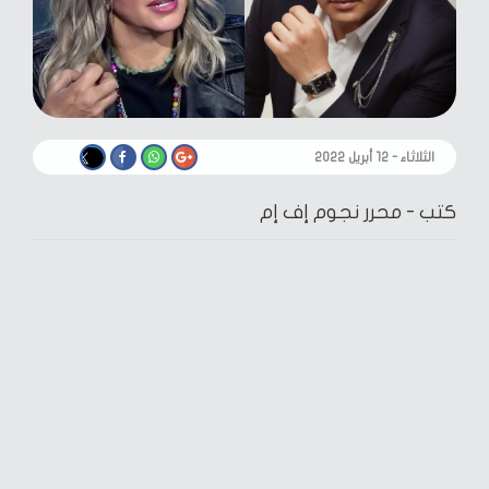
الثلاثاء - ١٢ أبريل ٢٠٢٢
كتب -
محرر نجوم إف إم