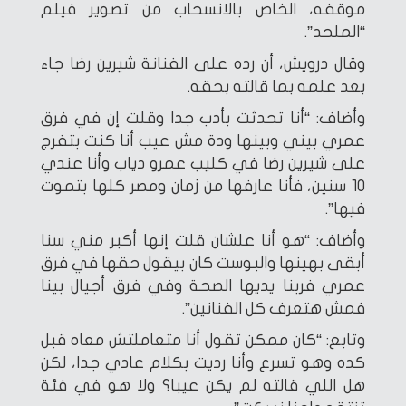
موقفه، الخاص بالانسحاب من تصوير فيلم
“الملحد”.
وقال درويش، أن رده على الفنانة شيرين رضا جاء
بعد علمه بما قالته بحقه.
وأضاف: “أنا تحدثت بأدب جدا وقلت إن في فرق
عمري بيني وبينها ودة مش عيب أنا كنت بتفرج
على شيرين رضا في كليب عمرو دياب وأنا عندي
10 سنين، فأنا عارفها من زمان ومصر كلها بتموت
فيها”.
وأضاف: “هو أنا علشان قلت إنها أكبر مني سنا
أبقى بهينها والبوست كان بيقول حقها في فرق
عمري فربنا يديها الصحة وفي فرق أجيال بينا
فمش هتعرف كل الفنانين”.
وتابع: “كان ممكن تقول أنا متعاملتش معاه قبل
كده وهو تسرع وأنا رديت بكلام عادي جدا، لكن
هل اللي قالته لم يكن عيبا؟ ولا هو في فئة