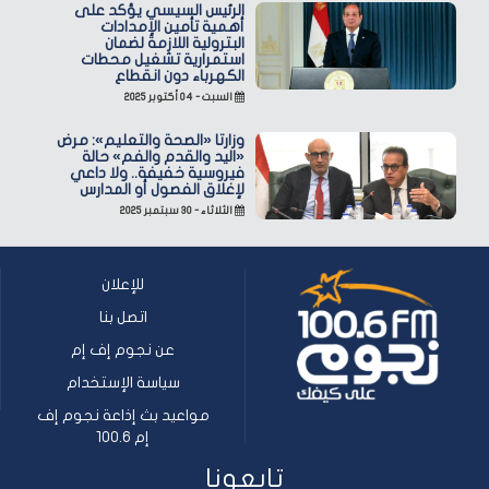
الرئيس السيسي يؤكد على
أهمية تأمين الإمدادات
البترولية اللازمة لضمان
استمرارية تشغيل محطات
الكهرباء دون انقطاع
السبت - ٠٤ أكتوبر ٢٠٢٥
وزارتا «الصحة والتعليم»: مرض
«اليد والقدم والفم» حالة
فيروسية خفيفة.. ولا داعي
لإغلاق الفصول أو المدارس
الثلاثاء - ٣٠ سبتمبر ٢٠٢٥
للإعلان
اتصل بنا
عن نجوم إف إم
سياسة الإستخدام
مواعيد بث إذاعة نجوم إف
إم 100.6
تابعونا