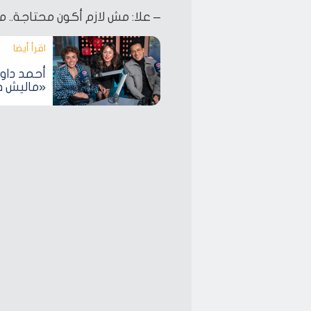
– علا: مش لازم أكون محتاجة..
اقرأ أيضا‎
أحمد داوو
«ماليش في