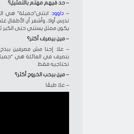
– حد فيهم مهتم بالتمثيل؟
–
داوود
: ابنتي”جميلة” هي المه
تدرس أولا، وأشعر أن الأطفال غ
يكون ممثل يستني حتى الكبر ثم 
– مين بيصرف أكتر؟
– علا: إحنا مش مصرفين ببذخ 
بتصرف في العائلة هي “جميلة
تحتاجيه فقط.
– مين بيحب الخروج أكثر؟
– علا طبعًا