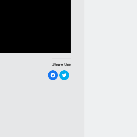
Share this:
Click
Click
to
to
share
share
on
on
Facebook
Twitter
(Opens
(Opens
in
in
new
new
window)
window)