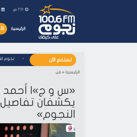
7:11 ص
ا
الرئيسية
ال
نجوم اف ام - على كيفك
-
نجوم اف ام 
تستمع الآن
الرئيسية
»
فن
«س و ج»| أحمد 
يكشفان تفاصيل 
النجوم»