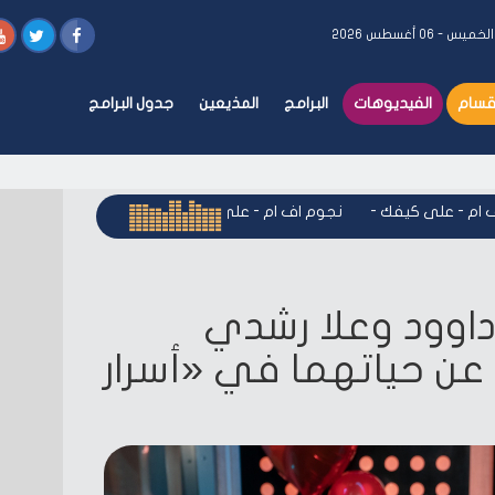
لخميس - ٠٦ أغسطس ٢٠٢٦
أقسام
الفيديوهات
البرامج
المذيعين
جدول البرامج
- على كيفك
-
نجوم اف ام - على كيفك
-
نجوم اف ام - على كيفك
-
داوود وعلا رشدي
عن حياتهما في «أسرار