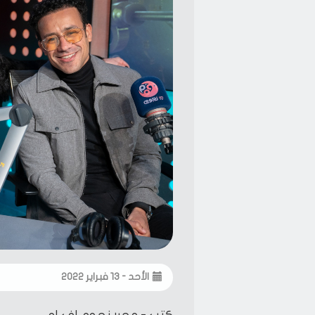
الأحد - ١٣ فبراير ٢٠٢٢