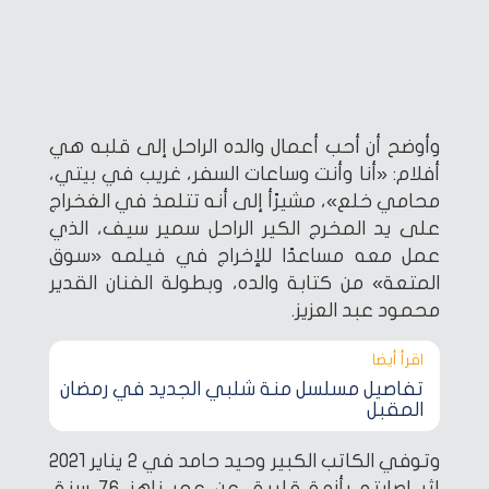
وأوضح أن أحب أعمال والده الراحل إلى قلبه هي
أفلام: «أنا وأنت وساعات السفر، غريب في بيتي،
محامي خلع»، مشيرًأ إلى أنه تتلمذ في الغخراج
على يد المخرج الكير الراحل سمير سيف، الذي
عمل معه مساعدًا للإخراج في فيلمه «سوق
المتعة» من كتابة والده، وبطولة الفنان القدير
محمود عبد العزيز.
اقرأ أيضا‎
تفاصيل مسلسل منة شلبي الجديد في رمضان
المقبل
وتوفي الكاتب الكبير وحيد حامد في 2 يناير 2021
إثر إصابته بأزمة قلبية، عن عمر ناهز 76 سنة،