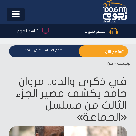
Toggle
igation
شاهد نجوم
اسمع نجوم
نجوم اف ام - على كيفك
-
نجوم اف ام - على كيفك
-
نجوم اف ا
تستمع الآن
الرئيسية
»
فن
في ذكرى والده.. مروان
حامد يكشف مصير الجزء
الثالث من مسلسل
«الجماعة»