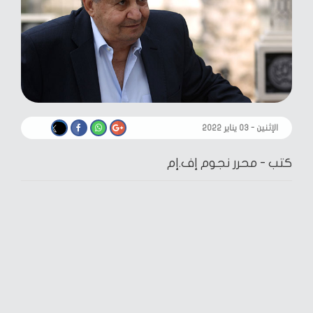
الإثنين - ٠٣ يناير ٢٠٢٢
كتب -
محرر نجوم إف.إم