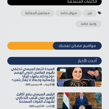
الكلمات المتعلقة‎
فن
مروان حامد
مسلسل الجماعة
وحيد حامد
مواضيع ممكن تعجبك
أحدث الأخبار
السيدة انتصار السيسي تحتفي
باليوم العالمي لذوي الهمم:
«وجودكم يضيف قيمًا
وإنسانية وجمالًا لا يُقدّر بثمن»
الأربعاء - ٠٣ ديسمبر ٢٠٢٥
الرئيس السيسي يضع أكاليل
الزهور على النصب التذكاري
لشهداء القوات المسلحة
الأحد - ٠٥ أكتوبر ٢٠٢٥