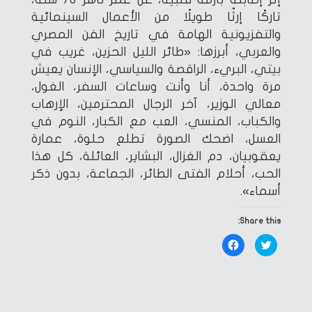
تاركًا إرثًا طويلًا من الأعمال السينمائية
والتفزيونية الهامة في تاريخ الفن المصري
والعربي، أبرزها: «طائر الليل الحزين، غريب في
بيتي، البريء، الراقصة والسياسي، الإنسان يعيش
مرة واحدة، أنا وأنت وساعات السفر، الغول،
معالي الوزير، آخر الرجال المحترمين، الإرهاب
والكباب، المنسي، العب مع الكبار، النوم في
العسل، اضحك الصورة تطلع حلوة، عمارة
يعقوبيان، دم الغزال، البشاير، العائلة، كل هذا
الحب، أحلام الفتى الطائر، الجماعة، بدون ذكر
أسماء».
Share this:
Click
Click
to
to
share
share
on
on
Facebook
Twitter
(Opens
(Opens
in
in
new
new
window)
window)