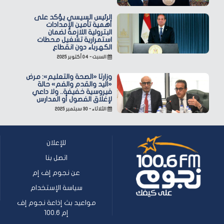
الرئيس السيسي يؤكد على
أهمية تأمين الإمدادات
البترولية اللازمة لضمان
استمرارية تشغيل محطات
الكهرباء دون انقطاع
السبت - ٠٤ أكتوبر ٢٠٢٥
وزارتا «الصحة والتعليم»: مرض
«اليد والقدم والفم» حالة
فيروسية خفيفة.. ولا داعي
لإغلاق الفصول أو المدارس
الثلاثاء - ٣٠ سبتمبر ٢٠٢٥
للإعلان
اتصل بنا
عن نجوم إف إم
سياسة الإستخدام
مواعيد بث إذاعة نجوم إف
إم 100.6