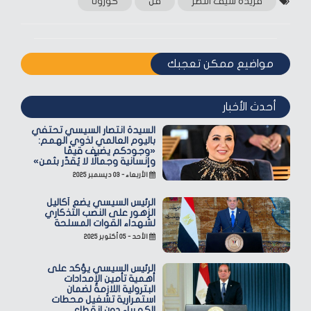
فريدة سيف النصر
فن
كورونا
مواضيع ممكن تعجبك
أحدث الأخبار
السيدة انتصار السيسي تحتفي
باليوم العالمي لذوي الهمم:
«وجودكم يضيف قيمًا
وإنسانية وجمالًا لا يُقدّر بثمن»
الأربعاء - ٠٣ ديسمبر ٢٠٢٥
الرئيس السيسي يضع أكاليل
الزهور على النصب التذكاري
لشهداء القوات المسلحة
الأحد - ٠٥ أكتوبر ٢٠٢٥
الرئيس السيسي يؤكد على
أهمية تأمين الإمدادات
البترولية اللازمة لضمان
استمرارية تشغيل محطات
الكهرباء دون انقطاع