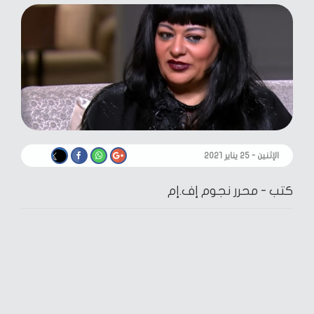
الإثنين - ٢٥ يناير ٢٠٢١
كتب -
محرر نجوم إف.إم