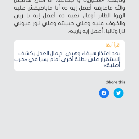
وتابعت: «الكورونا يا جماعه، أنا اللي هاتجنن
والله ماعارفه أعمل إيه ده أنا ماباطيقش عليه
الهوا الطاير أومال تعبه ده أعمل إيه يا ربي
والخوف عليه وعلي حبيبته وعلي نور عيوني
لارا وتاليا، أعمل إيه يارب».
اقرأ أيضا‎
بعد اعتذار هيفاء وهبي.. جمال العدل يكشف
الاستقرار على بطلة أخرى أمام يسرا في «حرب
أهلية»
Share this:
Click
Click
to
to
share
share
on
on
Facebook
Twitter
(Opens
(Opens
in
in
new
new
window)
window)