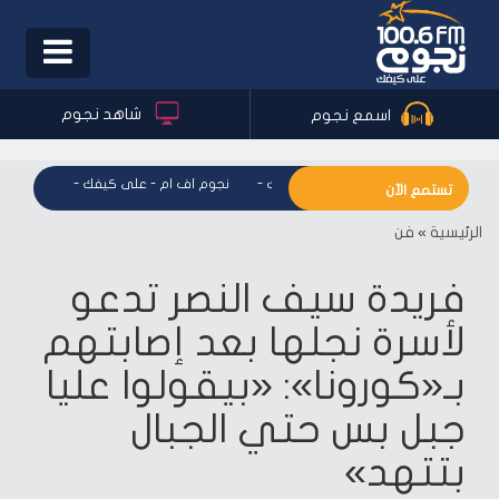
Toggle
igation
شاهد نجوم
اسمع نجوم
نجوم اف ام - على كيفك
-
نجوم اف ام - على كيفك
-
نجوم اف 
تستمع الآن
الرئيسية
»
فن
فريدة سيف النصر تدعو
لأسرة نجلها بعد إصابتهم
بـ«كورونا»: «بيقولوا عليا
جبل بس حتي الجبال
بتتهد»