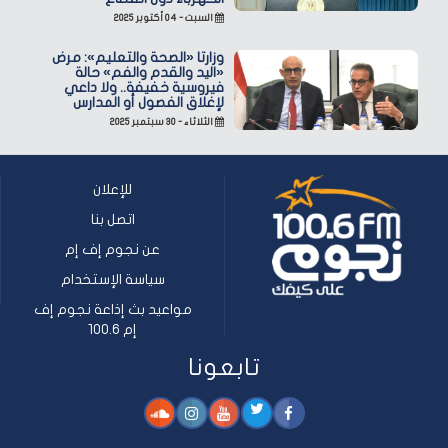
السبت - ٠٤ أكتوبر ٢٠٢٥
وزارتا «الصحة والتعليم»: مرض
«اليد والقدم والفم» حالة
فيروسية خفيفة.. ولا داعي
لإغلاق الفصول أو المدارس
الثلاثاء - ٣٠ سبتمبر ٢٠٢٥
للإعلان
اتصل بنا
عن نجوم إف إم
سياسة الإستخدام
مواعيد بث إذاعة نجوم إف
إم 100.6
تابعونا