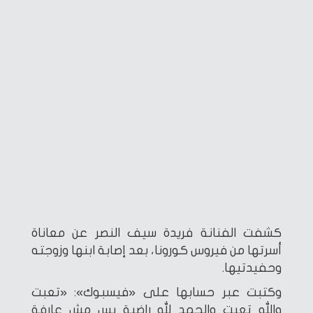
كشفت الفنانة فريدة سيف النصر عن معاناة
أسرتها من فيروس كورونا، بعد إصابة ابنها وزوجته
وحفيدتيها.
وكتبت عبر حسابها على «فيسبوك»: «تعبت
والله تعبت والحمد لله راضية بس مش عارفة