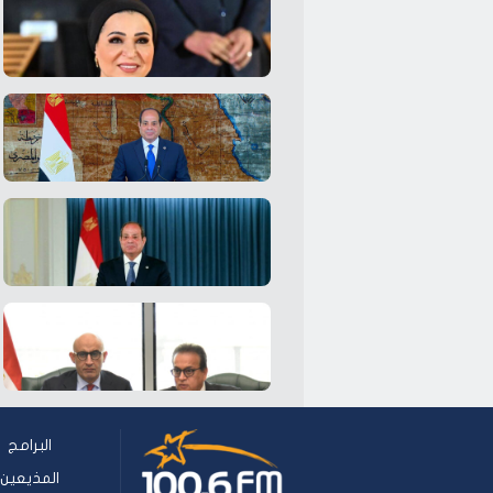
البرامج
المذيعين