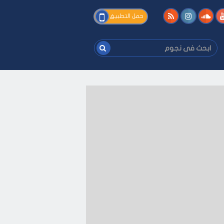
فى
حمل التطبيق
نجوم
ابحث
فى
نجوم
يفك
-