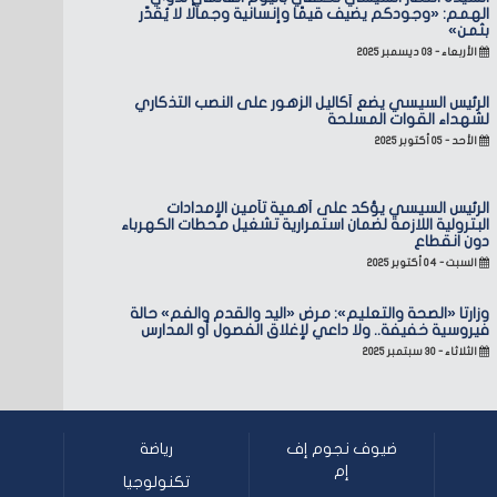
الهمم: «وجودكم يضيف قيمًا وإنسانية وجمالًا لا يُقدّر
بثمن»
الأربعاء - ٠٣ ديسمبر ٢٠٢٥
الرئيس السيسي يضع أكاليل الزهور على النصب التذكاري
لشهداء القوات المسلحة
الأحد - ٠٥ أكتوبر ٢٠٢٥
الرئيس السيسي يؤكد على أهمية تأمين الإمدادات
البترولية اللازمة لضمان استمرارية تشغيل محطات الكهرباء
دون انقطاع
السبت - ٠٤ أكتوبر ٢٠٢٥
وزارتا «الصحة والتعليم»: مرض «اليد والقدم والفم» حالة
فيروسية خفيفة.. ولا داعي لإغلاق الفصول أو المدارس
الثلاثاء - ٣٠ سبتمبر ٢٠٢٥
ضيوف نجوم إف
رياضة
إم
تكنولوجيا