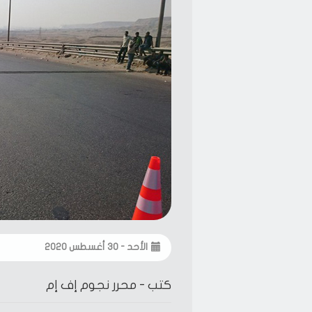
الأحد - ٣٠ أغسطس ٢٠٢٠
كتب -
محرر نجوم إف إم