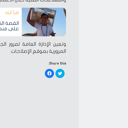
اقرأ أيضا‎
القصة الك
على منحة
وتعين الإدارة العامة لمرور الج
المرورية بموقع الإصلاحات.
Share this:
Click
Click
to
to
share
share
on
on
Facebook
Twitter
(Opens
(Opens
in
in
new
new
window)
window)