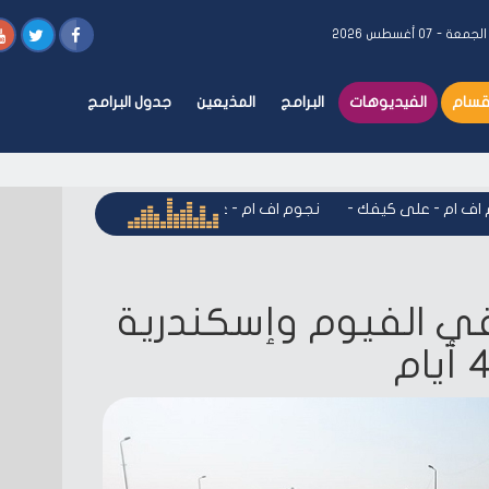
لجمعة - ٠٧ أغسطس ٢٠٢٦
أقسام
الفيديوهات
البرامج
المذيعين
جدول البرامج
 ام - على كيفك
-
نجوم اف ام - على كيفك
-
نجوم اف ام - على ك
ي الفيوم وإسكندرية