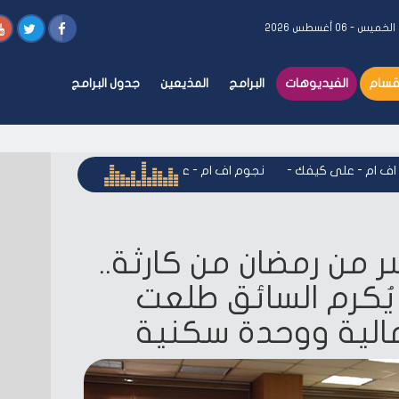
الخميس - ٠٦ أغسطس ٢٠٢٦
أقسام
الفيديوهات
البرامج
المذيعين
جدول البرامج
ام - على كيفك
-
نجوم اف ام - على كيفك
-
نجوم اف ام - على كي
ر من رمضان من كارثة..
ُكرم السائق طلعت
الية ووحدة سكنية