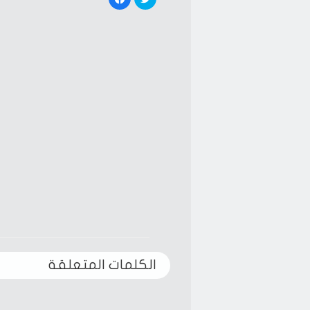
to
to
share
share
on
on
Facebook
Twitter
(Opens
(Opens
in
in
new
new
window)
window)
الكلمات المتعلقة‎