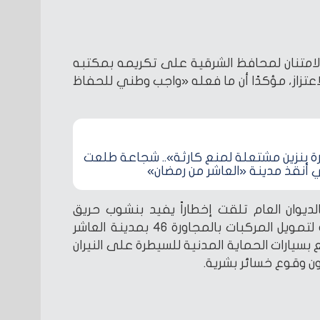
الامتنان لمحافظ الشرقية على تكريمه بمكتبه
لاعتزاز، مؤكدًا أن ما فعله «واجب وطني للحفاظ
رة بنزين مشتعلة لمنع كارثة».. شجاعة طلعت
 أنقذ مدينة «العاشر من رمضان»
لديوان العام تلقت إخطاراً يفيد بنشوب حريق
شاحنة وقود بالقرب من محطة لتمويل المركبات بالمجاورة 46 بمدينة العاشر
بسيارات الحماية المدنية للسيطرة على النيران
ون وقوع خسائر بشرية.