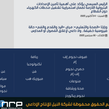
الرئيس السيسي يؤكد على أهمية تأمين الإمدادات
البترولية اللازمة لضمان استمرارية تشغيل محطات الكهرباء
دون انقطاع
السبت - ٠٤ أكتوبر ٢٠٢٥
وزارتا «الصحة والتعليم»: مرض «اليد والقدم والفم» حالة
فيروسية خفيفة.. ولا داعي لإغلاق الفصول أو المدارس
الثلاثاء - ٣٠ سبتمبر ٢٠٢٥
ضيوف نجوم إف
رياضة
إم
تكنولوجيا
حصري نجوم
فن
عن ن
إف.إم
ت
ميوزيك هب
سياس
منوعات
مواع
صحة ورشاقة
نجوم إف
نجوم ريكوردز
 الحقوق محفوظة لشركة النيل للإنتاج الإذاعي