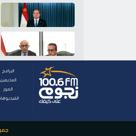
البرامج
المذيعين
الصور
الفيديوها
جميع