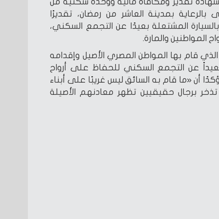
شهادة تقدير ومكافأة مالية ووحدة سكنية من
 بالرعاية بمدينة العاشر من رمضان، تقديرًا
 بالسيارة المشتعلة بعيدًا عن التجمع السكني،
اح المواطنين والمارة.
الذي قام بها المواطن المصري الأصيل وإقدامه
عيداً عن التجمع السكني للحفاظ على أرواح
دًا أن «ما قام به السائق ليس غريبًا على أبناء
ذخر برجال حقيقيين تظهر معادنهم الأصيلة