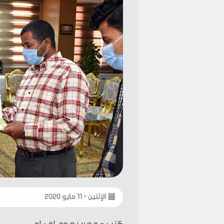
الإثنين - ١١ مايو ٢٠٢٠