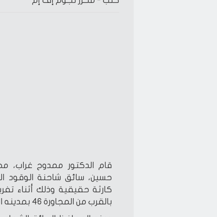
كتب -
محرر نجوم إف إم
قام الدكتور ممدوح غراب، مح
حسين، سائق شاحنة الوقود الم
كارثة حقيقية وذلك أثناء تفر
بالقرب من المجاورة 46 بمدينه العاشر من رمضان.