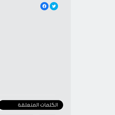
Click
Click
to
to
share
share
on
on
Facebook
Twitter
(Opens
(Opens
in
in
new
new
window)
window)
الكلمات المتعلقة‎