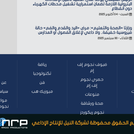
البترولية اللازمة لضمان استمرارية تشغيل محطات الكهرباء
دون انقطاع
السبت - ٠٤ أكتوبر ٢٠٢٥
وزارتا «الصحة والتعليم»: مرض «اليد والقدم والفم» حالة
فيروسية خفيفة.. ولا داعي لإغلاق الفصول أو المدارس
الثلاثاء - ٣٠ سبتمبر ٢٠٢٥
ضيوف نجوم إف
رياضة
إم
تكنولوجيا
حصري نجوم
فن
عن ن
إف.إم
ت
ميوزيك هب
سياس
منوعات
مواع
صحة ورشاقة
نجوم إف
نجوم ريكوردز
 الحقوق محفوظة لشركة النيل للإنتاج الإذاعي