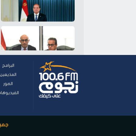
البرامج
المذيعين
الصور
الفيديوها
جميع