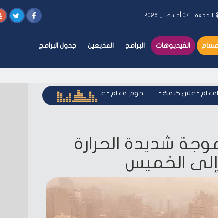
الجمعة - ٠٧ أغسطس ٢٠٢٦
أقسام
الفيديوهات
البرامج
المذيعين
جدول البرامج
ام - على كيفك
-
نجوم اف ام - على كيفك
-
نجوم اف ام - على كي
موجة شديدة الحرارة
ء إلى الخميس