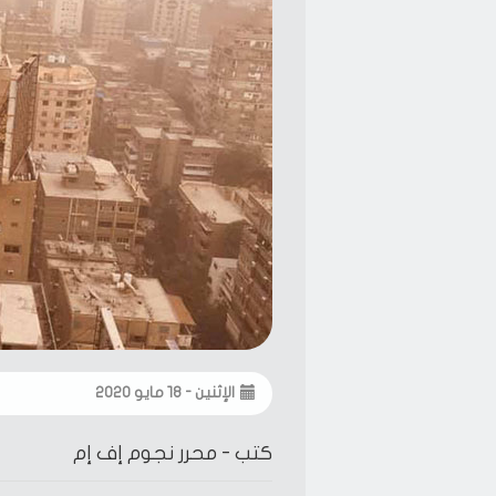
الإثنين - ١٨ مايو ٢٠٢٠
كتب -
محرر نجوم إف إم