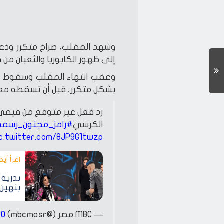
وشهد المقلب، صراخ متكرر وذع
إلى ظهور الكابوريا والثعبان من 
وعقب انتهاء المقلب وسقوط في
بشكل متكرر، قبل أن تسقطه مع
رد فعل غير متوقع من فيفي 
الكرسي
#رامز_مجنون_رسم
ic.twitter.com/8JP9G1twzp
اقرأ أيضا
بدرية 
بنهين 
— MBC مصر (@mbcmasr)
20