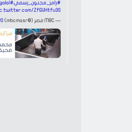
#رامز_مجنون_رسمي
#MBCMASR
alal
ic.twitter.com/ZfGUHtfu3S
— MBC مصر (@mbcmasr)
20
اقرأ أيضا
محمد 
ضحية 