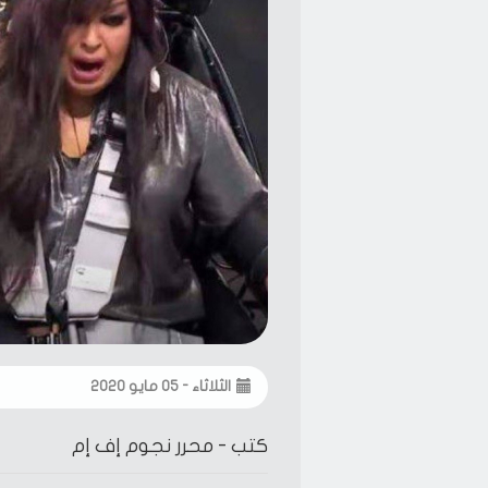
الثلاثاء - ٠٥ مايو ٢٠٢٠
كتب -
محرر نجوم إف إم