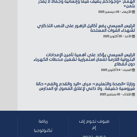
الهمم: «وجودكم يضيف قيمًا وإنسانية وجمالًا لا يُقدّر
بثمن»
الأربعاء - ٠٣ ديسمبر ٢٠٢٥
الرئيس السيسي يضع أكاليل الزهور على النصب التذكاري
لشهداء القوات المسلحة
الأحد - ٠٥ أكتوبر ٢٠٢٥
الرئيس السيسي يؤكد على أهمية تأمين الإمدادات
البترولية اللازمة لضمان استمرارية تشغيل محطات الكهرباء
دون انقطاع
السبت - ٠٤ أكتوبر ٢٠٢٥
وزارتا «الصحة والتعليم»: مرض «اليد والقدم والفم» حالة
فيروسية خفيفة.. ولا داعي لإغلاق الفصول أو المدارس
الثلاثاء - ٣٠ سبتمبر ٢٠٢٥
ضيوف نجوم إف
رياضة
إم
تكنولوجيا
حصري نجوم