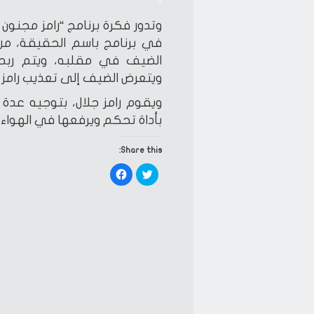
وتدور فكرة برنامج “رامز مجنو
في برنامج باسم الحقيقة، من 
الضيف في مقلبه، ويتم ربط
ويتعرض الضيف إلى تعذيب رامز ج
ويقوم رامز جلال، بتوجيه عدة
بأداة تحكم ويرفعها في الهواء 
Share this:
Click
Click
to
to
share
share
on
on
Facebook
Twitter
(Opens
(Opens
in
in
new
new
window)
window)