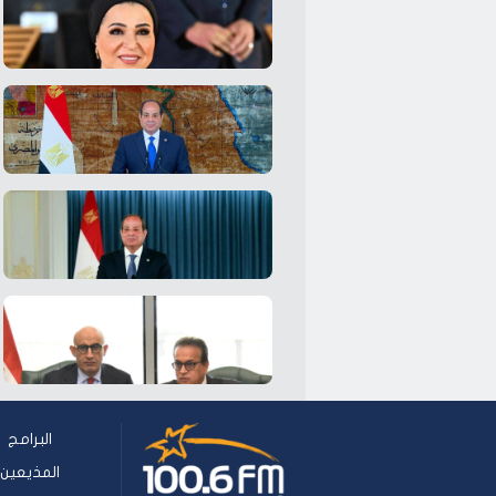
البرامج
المذيعين