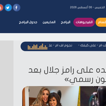
الخميس - ٠٦ أغسطس ٢٠٢٦
أقسام
الفيديوهات
البرامج
المذيعين
جدول البرامج
م - على كيفك
-
نجوم اف ام - على كيفك
-
نجوم اف ام - على كيف
ه على رامز جلال بعد
نون رسمي»