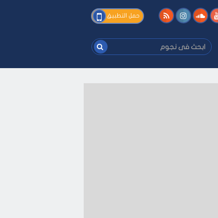
فى
حمل التطبيق
نجوم
ابحث
فى
نجوم
ك
-