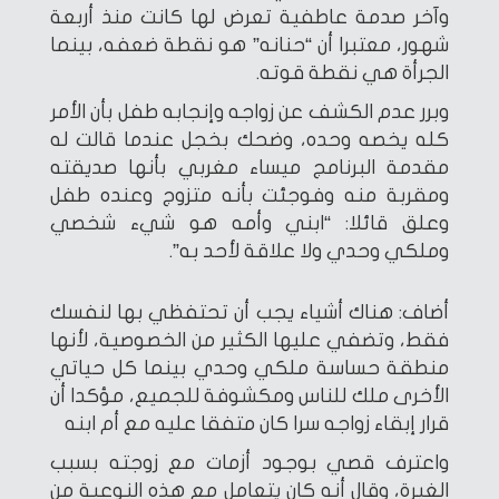
وآخر صدمة عاطفية تعرض لها كانت منذ أربعة
شهور، معتبرا أن “حنانه” هو نقطة ضعفه، بينما
الجرأة هي نقطة قوته.
وبرر عدم الكشف عن زواجه وإنجابه طفل بأن الأمر
كله يخصه وحده، وضحك بخجل عندما قالت له
مقدمة البرنامج ميساء مغربي بأنها صديقته
ومقربة منه وفوجئت بأنه متزوج وعنده طفل
وعلق قائلا: “ابني وأمه هو شيء شخصي
وملكي وحدي ولا علاقة لأحد به”.
أضاف: هناك أشياء يجب أن تحتفظي بها لنفسك
فقط، وتضفي عليها الكثير من الخصوصية، لأنها
منطقة حساسة ملكي وحدي بينما كل حياتي
الأخرى ملك للناس ومكشوفة للجميع، مؤكدا أن
قرار إبقاء زواجه سرا كان متفقا عليه مع أم ابنه
واعترف قصي بوجود أزمات مع زوجته بسبب
الغيرة، وقال أنه كان يتعامل مع هذه النوعية من