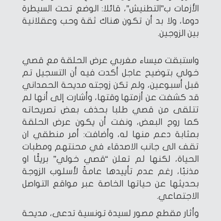
الأزمات ب”التطنيش”، قائلا: الوضع تحت السيطرة
دوما، ولا بد أن تكون هناك ثقة وحب وعقلانية
بين الزوجين.
واستبقت ميساء مغربي عرض الحلقة مع قصي
خولي بتوضيح عاجل أكدت فيه أن التسجيل تم
قبل أسبوعين، ولم تكن زوجته مديحة الحمداني
قد كشفت عن أزمتها وقتها، وأشارت إلى أنها لم
تتلقى من قصي طلبا بحذف بعض تصريحاته
كما روج البعض، ونفت أن يكون عرض الحلقة
بمثابة دعم منها له، وأضافت: أمر منطقي ان
تقف الى جانب الاصدقاء في محنتهم ومطبات
الحياة، لكنها لم تعلن “قصي خولي” بريئًا او
مذنبًا، رغم عدم تأييدها عامةً لأسلوب الزوجة
بحديثها عن حياتها الخاصة عبر مواقع التواصل
الاجتماعي.
وأثار مقطع مصور لسيدة تونسية تدعى، مديحة