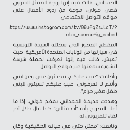
الحمداني، قالت فيه إنها زوجة الممثل السوري
قصي خولي، موجة من ردود الأفعال على
مواقع التواصل الاجتماعي.
https://www.instagram.com/tv/B8uFqZsJLcT/?
utm_source=ig_embed
المقطع المصور الذي سجلته السيدة التونسية
في سيارتها من الولايات المتحدة الأمريكية، حيث
تعيش، قالت فيه إنها تعرضت لحملة شرسة
لتشويه سمعتها عبر مواقع التواصل.
وأضافت: “عيب عليكم، تتحدثون عني وعن ابني
وأنتم لا تعرفوني، عيب عليكم تسيئون لابني
طفل صغير حرام”.
وهددت مديحة الحمداني بفضح خولي، إذا ما
أعاد التصريح بأنه “أب مثالي” كما قال خلال آخر
لقاء تلفزيوني له.
وتابعت: “ممثل حتى في حياته الحقيقية وكان