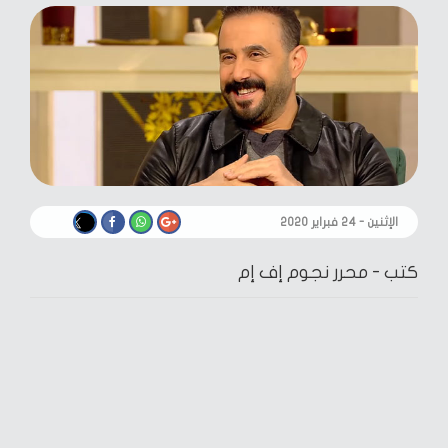
الإثنين - ٢٤ فبراير ٢٠٢٠
كتب -
محرر نجوم إف إم