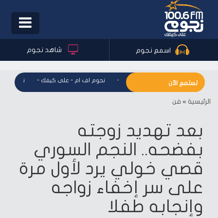
Toggle
igation
شاهد نجوم
اسمع نجوم
نجوم اف ام - على كيفك
-
نجوم اف ام - على كيفك
-
نجوم اف ام
تستمع الآن
الرئيسية
»
فن
بعد تهديد زوجته
بفضحه.. النجم السوري
قصي خولي يرد لأول مرة
على سر إخفاء زواجه
وإنجابه طفلا