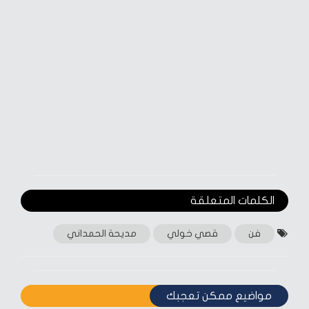
الكلمات المتعلقة‎
فن
قصي خولي
مديحة الحمداني
مواضيع ممكن تعجبك