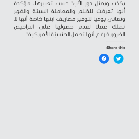
يكذب ويمثل دور الأب” حسب تعبيرها، مؤكدة
أنها تعرضت للظلم والمعاملة السيئة والقهر
وتعاني يوميا لتوفير مصاريف ابنها خاصة أنها لا
تملك عملا لعدم حصولها على التراخيص
الضرورية رغم أنها تحمل الجنسيّة الأمريكية”.
Share this:
Click
Click
to
to
share
share
on
on
Facebook
Twitter
(Opens
(Opens
in
in
new
new
window)
window)