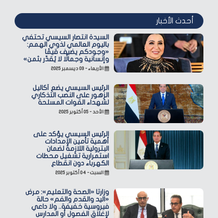
أحدث الأخبار
السيدة انتصار السيسي تحتفي
باليوم العالمي لذوي الهمم:
«وجودكم يضيف قيمًا
وإنسانية وجمالًا لا يُقدّر بثمن»
الأربعاء - ٠٣ ديسمبر ٢٠٢٥
الرئيس السيسي يضع أكاليل
الزهور على النصب التذكاري
لشهداء القوات المسلحة
الأحد - ٠٥ أكتوبر ٢٠٢٥
الرئيس السيسي يؤكد على
أهمية تأمين الإمدادات
البترولية اللازمة لضمان
استمرارية تشغيل محطات
الكهرباء دون انقطاع
السبت - ٠٤ أكتوبر ٢٠٢٥
وزارتا «الصحة والتعليم»: مرض
«اليد والقدم والفم» حالة
فيروسية خفيفة.. ولا داعي
لإغلاق الفصول أو المدارس