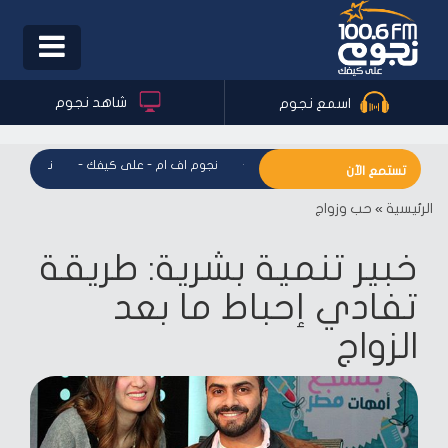
Toggle
igation
شاهد نجوم
اسمع نجوم
نجوم اف ام - على كيفك
-
نجوم اف ام - على كيفك
-
نجوم اف ام 
تستمع الآن
الرئيسية
»
حب وزواج
خبير تنمية بشرية: طريقة
تفادي إحباط ما بعد
الزواج