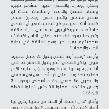
بشكل يومي، والحسي لديها المشاعر كبيرة
وتحتاج للحضن والدفء، والخلافات تحدث لو
شخص سمعي والأخر حسي، وبعدين نسمع
كلمة أنت اتغيرت ولكن الحقيقة هو أن الشخص
عاد لأصله، فهو كان يرى أمر ما في بداية العلاقة
وتدريجيا يعود لطبيعته وعلى الناس اكتشاف
شخصيتهم بعيدا عن وهج العلاقة في بداية
الحب والإعجاب”.
وأردف: “وتجد أيضا شخص يقول لك بعمل مجهود
قوي، ولكن الشخص الأخر يقول لك مش ده اللي
أنا عايزه، وحلها بسيط وهو بسؤال الطرف الآخر
ماذا يحتاج؟ وبناء على الرد أحدد هل هل سمعي
ولا بصري ولا حسي، وفيه أشخاص يريدون الـ3
وعلى ما تقدر اعملوا الـ3 حتى تصلوا لنقطة
التوافق”.
وأشار: “لدي اعتقاد أن الست من حقها يكون لها
أعياد كثيرة، لأن الرجل بينسى كثيرا ويحتاج ليوم