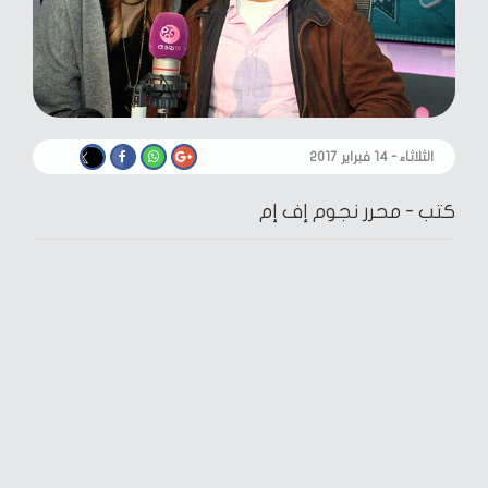
الثلاثاء - ١٤ فبراير ٢٠١٧
كتب -
محرر نجوم إف إم