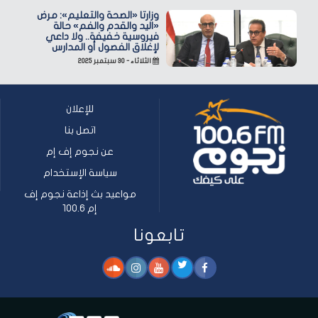
وزارتا «الصحة والتعليم»: مرض
«اليد والقدم والفم» حالة
فيروسية خفيفة.. ولا داعي
لإغلاق الفصول أو المدارس
الثلاثاء - ٣٠ سبتمبر ٢٠٢٥
للإعلان
اتصل بنا
عن نجوم إف إم
سياسة الإستخدام
مواعيد بث إذاعة نجوم إف
إم 100.6
تابعونا