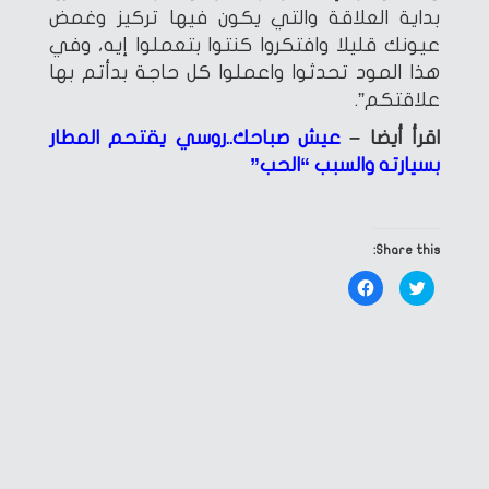
بداية العلاقة والتي يكون فيها تركيز وغمض
عيونك قليلا وافتكروا كنتوا بتعملوا إيه، وفي
هذا المود تحدثوا واعملوا كل حاجة بدأتم بها
علاقتكم”.
اقرأ أيضا –
عيش صباحك..روسي يقتحم المطار
بسيارته والسبب “الحب”
Share this:
Click
Click
to
to
share
share
on
on
Facebook
Twitter
(Opens
(Opens
in
in
new
new
window)
window)