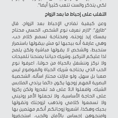
لكي يتذكر والست تتعب كثيرا أيضا”.
التغلب على إحباط ما بعد الزواج
وعن كيفية تفادي الإحباط بعد الزواج، قال
“طارق”: “لازم نعرف نوع الشخص، الحسي محتاج
يمسك إيد زوجته، ومحتاجة تسمع كلام حب،
وهي عارفة أنه بيحبها لو مش بيقولها باستمرار
ستحبط، والشخص لا يقولها مباشرة ولكن يلمح
لذا عليكم التركيز، وشريك حياتنا يمنحنا تلميحات
ولا نركز وننشغل بالحياة من حولنا، اعرفوا نوع
الحب الذي يحتاجه شريك الحياة والموضوع ليس
صعبا بل سهل، ولو مازلت محتار اسأله، الشخصية
البصرية المهم زوجها يكون دائما يرتدي الملابس
الشيك، وافعلوا الـ3 على قد تقدروا ولكن ركزوا
على الحاجة الأساسية، ولا تجعلوا الأمر روتيني
ولا تسمعوا كلامي وتذهب لزوجتك وتقولها
بحبك وهكذا، اشعروا زوجاتكم أنكم مهتمين بها
وامنحوهن إحساس بالأمان والحب، استحضروا