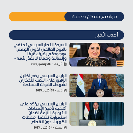
مواضيع ممكن تعجبك
أحدث الأخبار
السيدة انتصار السيسي تحتفي
باليوم العالمي لذوي الهمم:
«وجودكم يضيف قيمًا
وإنسانية وجمالًا لا يُقدّر بثمن»
الأربعاء - ٠٣ ديسمبر ٢٠٢٥
الرئيس السيسي يضع أكاليل
الزهور على النصب التذكاري
لشهداء القوات المسلحة
الأحد - ٠٥ أكتوبر ٢٠٢٥
الرئيس السيسي يؤكد على
أهمية تأمين الإمدادات
البترولية اللازمة لضمان
استمرارية تشغيل محطات
الكهرباء دون انقطاع
السبت - ٠٤ أكتوبر ٢٠٢٥